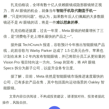
扎克伯格说，全球有数十亿人依赖眼镜或隐形眼镜矫正视
力，而 AI 眼镜的机会，就像当年
智能手机取代翻盖手机一
样
，“只是时间问题”。他认为，如果数年后人们佩戴的大多数眼
镜还不是 AI 眼镜的话，将是一件
难以想象的事
。
扎克伯格还披露，过去一年里，Meta 眼镜的销量增长了三
倍，是“消费电子史上增长最快的产品之一”。
据外媒 TechCrunch 报道，谷歌预计今年推出智能眼镜产品
线，此前谷歌与 Warby Parker 达成了 1.5 亿美元合作。苹果也
计划在未来 1-2 年内发布智能眼镜，并已将部分员工从更轻量的
Vision Pro 项目转向这一方向。Snap 则宣布，将 AR 眼镜
Specs 拆分为新子公司，以提升业务专注度。
据了解，目前，Meta 依然是智能眼镜市场推进速度最快的
公司，已有多款产品在售，其中包括面向运动场景的 Oakley 智
能眼镜。
文章内容仅供阅读，不构成投资建议，请谨慎对待。投资者据此
操作，风险自担。