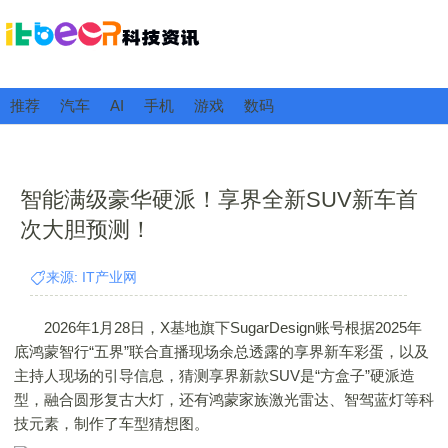
推荐
汽车
AI
手机
游戏
数码
智能满级豪华硬派！享界全新SUV新车首
次大胆预测！
来源: IT产业网
2026年1月28日，X基地旗下SugarDesign账号根据2025年
底鸿蒙智行“五界”联合直播现场余总透露的享界新车彩蛋，以及
主持人现场的引导信息，猜测享界新款SUV是“方盒子”硬派造
型，融合圆形复古大灯，还有鸿蒙家族激光雷达、智驾蓝灯等科
技元素，制作了车型猜想图。