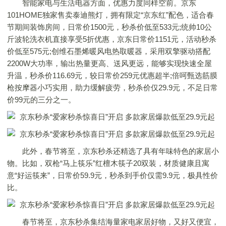
智能家电与生活电器方面，优惠力度同样空前。京东
101HOME独家售卖泰迪熊灯，拥有限定“京东红”配色，适合春
节期间装饰房间，日常价1500元，秒杀价低至533元;统帅10公
斤波轮洗衣机直接享受5折优惠，京东日常价1151元，活动秒杀
价低至575元;创维石墨烯暖风电热取暖器，采用双擎驱动搭配
2200W大功率，输出热量更高、送风更远，能够实现快速全屋
升温，秒杀价116.69元，较日常价259元优惠超半;倍呵甄选筋膜
枪按摩器小巧实用，助力缓解疲劳，秒杀价仅29.9元，不足日常
价99元的三分之一。
此外，春节将至，京东秒杀还精选了具有年味特色的家居小
物。比如，双枪“马上筷乐”红檀木筷子20双装，材质健康且寓
意“好运筷来”，日常价59.9元，秒杀到手价仅需9.9元，极具性价
比。
春节将至，京东秒杀集结海量家电家居好物，又好又便宜，