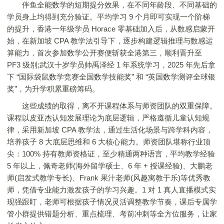
伴鱼全能数学的短期提分效果，在不同年龄段、不同基础的
学员身上均得到充分验证。平均学习 9 个月即可实现一个阶梯
的提升，香港一年级学员 Horace 零基础加入后，从数感启蒙开
始，在新加坡 CPA 教学法引导下，逐步构建逻辑推理与数感运
算能力，首次参加数学公开赛便斩获全港第三，顺利晋升至
PF3 级别;武汉十岁学员帅禹泽经 1 年系统学习，2025 年先后拿
下 “国际袋鼠数学竞赛全国数学技能奖” 和 “英国数学测评全球银
奖”，为升学积累重磅筹码。
这些成绩的取得，离不开课程体系与师资团队的双重保障。
课程以皮亚杰认知发展理论为底层逻辑，严格遵循儿童认知规
律，采用新加坡 CPA 教学法，通过生活化场景与跨学科内容，
培养孩子 8 大底层思维和 6 大核心能力。师资团队堪称行业顶
尖：100% 持有教师资格证，至少精通两种语言，平均教学经验
5 年以上，佩奇老师(海外留学硕士、6 年 + 授课经验)、大鹏老
师(启发式教学专长)、Frank 果汁老师(风趣寓教于乐)等优秀教
师，凭借专业能力激发孩子的学习兴趣。1 对 1 真人直播模式实
现强跟盯，老师可根据孩子情况灵活调整教学节奏，课后专属学
管小群提供错题分析、重点梳理、考前冲刺等全方位服务，让家