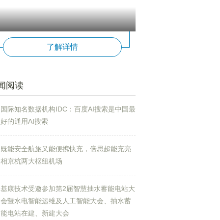
了解详情
闻阅读
国际知名数据机构IDC：百度AI搜索是中国最
好的通用AI搜索
既能安全航旅又能便携快充，倍思超能充亮
相京杭两大枢纽机场
基康技术受邀参加第2届智慧抽水蓄能电站大
会暨水电智能运维及人工智能大会、抽水蓄
能电站在建、新建大会