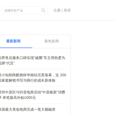
注册
|
登录
最新新闻
最热新闻
问界售后服务口碑实现“破圈”车主用热爱为
品牌“代言”
简小知助阵酷骑杯华南站完美落幕，近 200
组家庭解锁书写与骑行的成长新体验
郑州中原区与抖音电商启动"中原焕新"消费
季 单笔最高补贴1000元
泰国最大美妆电商完成一笔大额融资