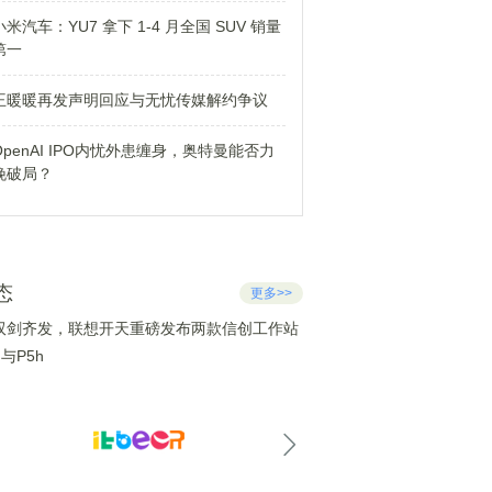
小米汽车：YU7 拿下 1-4 月全国 SUV 销量
第一
王暖暖再发声明回应与无忧传媒解约争议
OpenAI IPO内忧外患缠身，奥特曼能否力
挽破局？
态
更多>>