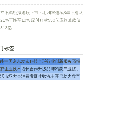
立讯精密拟港股上市：毛利率连续6年下滑从
21%下降至10% 应付账款530亿应收账款仅
313亿
门标签
能
中国
京东
发布
科技
全球
行业
创新
服务
亮相
态
企业
技术
增长
合作
升级
品牌
鸿蒙
产业
携手
活
市场
大会
消费
发展
体验
汽车
开启
助力
数字