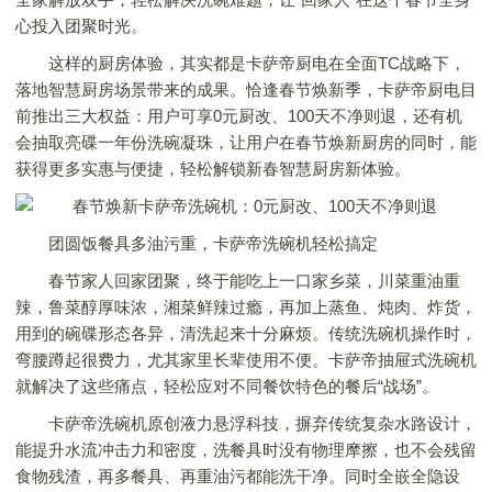
心投入团聚时光。
这样的厨房体验，其实都是卡萨帝厨电在全面TC战略下，
落地智慧厨房场景带来的成果。恰逢春节焕新季，卡萨帝厨电目
前推出三大权益：用户可享0元厨改、100天不净则退，还有机
会抽取亮碟一年份洗碗凝珠，让用户在春节焕新厨房的同时，能
获得更多实惠与便捷，轻松解锁新春智慧厨房新体验。
团圆饭餐具多油污重，卡萨帝洗碗机轻松搞定
春节家人回家团聚，终于能吃上一口家乡菜，川菜重油重
辣，鲁菜醇厚味浓，湘菜鲜辣过瘾，再加上蒸鱼、炖肉、炸货，
用到的碗碟形态各异，清洗起来十分麻烦。传统洗碗机操作时，
弯腰蹲起很费力，尤其家里长辈使用不便。卡萨帝抽屉式洗碗机
就解决了这些痛点，轻松应对不同餐饮特色的餐后“战场”。
卡萨帝洗碗机原创液力悬浮科技，摒弃传统复杂水路设计，
能提升水流冲击力和密度，洗餐具时没有物理摩擦，也不会残留
食物残渣，再多餐具、再重油污都能洗干净。同时全嵌全隐设