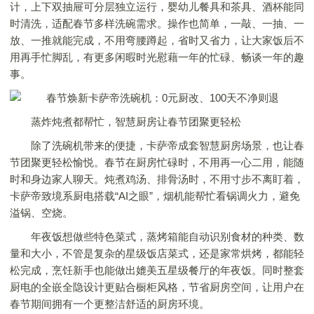
计，上下双抽屉可分层独立运行，婴幼儿餐具和茶具、酒杯能同
时清洗，适配春节多样洗碗需求。操作也简单，一敲、一抽、一
放、一推就能完成，不用弯腰蹲起，省时又省力，让大家饭后不
用再手忙脚乱，有更多闲暇时光慰藉一年的忙碌、畅谈一年的趣
事。
蒸炸炖煮都帮忙，智慧厨房让春节团聚更轻松
除了洗碗机带来的便捷，卡萨帝成套智慧厨房场景，也让春
节团聚更轻松愉悦。春节在厨房忙碌时，不用再一心二用，能随
时和身边家人聊天。炖煮鸡汤、排骨汤时，不用寸步不离盯着，
卡萨帝致境系厨电搭载“AI之眼”，烟机能帮忙看锅调火力，避免
溢锅、空烧。
年夜饭想做些特色菜式，蒸烤箱能自动识别食材的种类、数
量和大小，不管是复杂的星级饭店菜式，还是家常烘烤，都能轻
松完成，烹饪新手也能做出媲美五星级餐厅的年夜饭。同时整套
厨电的全嵌全隐设计更贴合橱柜风格，节省厨房空间，让用户在
春节期间拥有一个更整洁舒适的厨房环境。