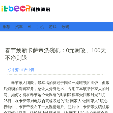
推荐
汽车
AI
手机
游戏
数码
春节焕新卡萨帝洗碗机：0元厨改、100天
不净则退
来源: IT产业网
春节家人团聚，最幸福的莫过于围坐一桌吃顿团圆饭，但饭
后烦琐的洗碗家务，总让人分身乏术，占用了本该陪伴家人的时
间。如何才能在春节这个最温馨的时刻轻松享受团聚时光?1月
26日，在卡萨帝厨电联合亮碟发起的“让‘回家人’做回‘家人’”暖心
行动中，卡萨帝发布了一支温情短片。短片中，卡萨帝洗碗机帮
全家解放双手，轻松解决洗碗难题，让“回家人”在这个春节全身