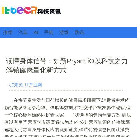
推荐
汽车
AI
手机
游戏
数码
读懂身体信号：如新Prysm iO以科技之力
解锁健康量化新方式
来源: IT产业网
在快节奏生活与日益增长的健康需求碰撞下,消费者愈发依
赖智能设备记录心率、体脂等数据,在社交平台搜罗养生秘籍,但
一个核心疑问始终困扰着大家——“我选择的健康营养方案,到底
有没有用?” 营养学专家普遍认为,如今公共营养知识的传播速率
远超人们对自身身体反应的认知速度,碎片化的信息反而让消费
者陷入迷茫,其核心在于日常难以精准捕捉那些真正影响健康水