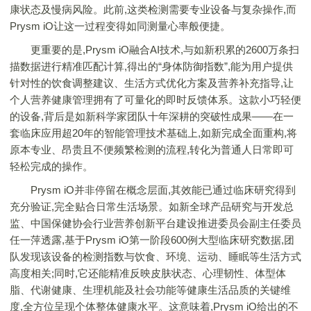
康状态及慢病风险。此前,这类检测需要专业设备与复杂操作,而
Prysm iO让这一过程变得如同测量心率般便捷。
更重要的是,Prysm iO融合AI技术,与如新积累的2600万条扫
描数据进行精准匹配计算,得出的“身体防御指数”,能为用户提供
针对性的饮食调整建议、生活方式优化方案及营养补充指导,让
个人营养健康管理拥有了可量化的即时反馈体系。这款小巧轻便
的设备,背后是如新科学家团队十年深耕的突破性成果——在一
套临床应用超20年的智能管理技术基础上,如新完成全面重构,将
原本专业、昂贵且不便频繁检测的流程,转化为普通人日常即可
轻松完成的操作。
Prysm iO并非停留在概念层面,其效能已通过临床研究得到
充分验证,完全贴合日常生活场景。如新全球产品研究与开发总
监、中国保健协会行业营养创新平台建设推进委员会副主任委员
任一萍透露,基于Prysm iO第一阶段600例大型临床研究数据,团
队发现该设备的检测指数与饮食、环境、运动、睡眠等生活方式
高度相关;同时,它还能精准反映皮肤状态、心理韧性、体型体
脂、代谢健康、生理机能及社会功能等健康生活品质的关键维
度,全方位呈现个体整体健康水平。这意味着,Prysm iO给出的不