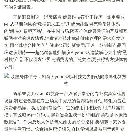
平的关键因素。
正是洞察到这一消费痛点,健康科技行业正经历一场重要转
向:从早期单纯的“数据记录工具”,升级为能提供完整反馈体系
的“解决方案型产品”。在中国市场,随着个体健康意识的普及和互
联网生活的深度渗透,消费者对技术赋能健康管理的需求愈发迫
切,而全球综合性美容与健康公司如新集团,正以一款创新产品回
应这份期待——超光谱智能扫描仪Prysm iO,这款掌心大小的“黑
科技”产品,不仅引发业界与消费者的广泛关注,更获得官方媒体的
认可。
简单来说,Prysm iO就像一台浓缩于掌心的专业实验室检测
设备,将过去仅能在专业场景中完成的营养指标评估,转化为普通
消费者易懂、易用的日常操作。它的使用门槛极低,用户只需扫
描手掌区域,约一分钟后,屏幕便会生成一份详细的“类胡萝卜素指
数报告”。作为反映人体抗氧化能力的核心指标,类胡萝卜素的含
量与生活习惯、饮食结构密切相关,在医学领域常被用于预判健