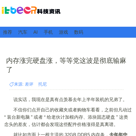
推荐
汽车
AI
手机
游戏
数码
内存涨完硬盘涨，等等党这波是彻底输麻
了
来源: 差评 托尼
说实话，我现在是真有点羡慕去年上半年装机的兄弟了。
不信你们点开自己的收藏夹或者购物车看看，之前但凡动过
“ 装台新电脑 ” 或者 “ 给老伙计加根内存、添块固态硬盘 ” 这类
念头的差友，估计都会发现这些配件价格涨得是真离谱。
就比如市面上一根主流的 32GB DDR5 内存条，
去年年中