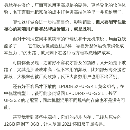
身就存在溢价，厂商可以用更高规格的硬件、更差异化的软件体
验，名正言顺地把涨价的成本打包进高端体验里一并卖给我们。
哪怕这样做会进一步推高售价、影响销量，
但只要能守住最
核心的高端用户群和品牌溢价能力，就是胜利。
而对于利润空间本就狭窄的中端机和千元机来说，局面就残
酷多了 —— 它们没法像旗舰机那样，靠提升整体溢价来消化成
本压力，*的出路，就只剩下在各种地方暗戳戳地降成本。
可能你会发现，之前好不容易才普及的频段，又开始走下坡
路了，尤其是那些成本高，但不常用的频段，比如部分海外漫游
频段，大概率会被厂商砍掉，反正大多数用户也用不出区别。
还有好不容易才下放的 LPDDR5X+UFS 4.1 黄金组合，在
中低端机型上，很可能会倒退回 LPDDR4x+UFS 3.1，甚至
UFS 2.2 的老配置，同款机型混用不同规格的存储也不是没有可
能。
甚至我看到某些中端机，它们的起步内存，已经从原先的
12GB 降到了 8GB，让人梦回 2021 怀旧服了属实是。