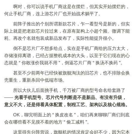
啊对，你可以说手机厂商这是在摆烂，但其实开始摆烂的，
何止手机厂商，连上游芯片厂也开始战术躺平了。
前阵子推出的个别所谓新款芯片，乍一看型号是新的，但实
际上就是把老款芯片拉过来，在原有架构上小超个频、微调下能
耗、再改个名就包装成新品发布了，实际性能提升很小。
倒不是芯片厂不想多给点，实在是手机厂商给的压力太大，
存储涨得离谱，已经占据整机成本的大头，以至于它们现在的心
态就是 “ 你敢涨价我就不用 ”，倒逼芯片厂商 “ 换汤不换药 ”。
甚至不少前两年已经快被旗舰淘汰的旧芯片，也不排除会换
壳重生，重新杀回中低端市场。
所以大伙儿后面挑手机，千万被厂商的型号命名给套路了
——
光看手机型号、芯片代号判断是不是新品、有没有升级，
意义不大，还是得看具体配置，制程工艺、架构以及核心规格。
OK，聊完明面上的 “ 换皮改名 ”，咱们再来聊聊厂商们到底
会在哪些看不见摸不着的地方 “ 偷工减料 ”。
这里得先分阵营说，旗舰机的情况肯定会好不少，因为它本