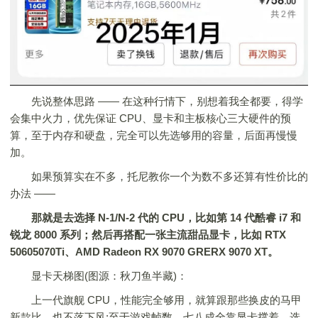
先说整体思路 —— 在这种行情下，别想着我全都要，得学
会集中火力，优先保证 CPU、显卡和主板核心三大硬件的预
算，至于内存和硬盘，完全可以先选够用的容量，后面再慢慢
加。
如果预算实在不多，托尼教你一个为数不多还算有性价比的
办法 ——
那就是去选择 N-1/N-2 代的 CPU，比如第 14 代酷睿 i7 和
锐龙 8000 系列；然后再搭配一张主流甜品
显卡
，比如 RTX
50605070Ti、AMD Radeon RX 9070 GRERX 9070 XT。
显卡天梯图(图源：秋刀鱼半藏)：
上一代旗舰 CPU，性能完全够用，就算跟那些换皮的马甲
新款比，也不落下风;至于游戏帧数，七八成全靠显卡撑着，选