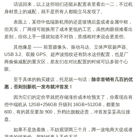
话说回来，以上这些咱们还能从配置表里看出一二，不过机
身材质上的减配，就不是所有人都能立马发现了。
表面上，某些中低端新机用的还是玻璃后盖或者金属中框，
但其实，厂商很可能换用了成本更低的工艺，虽然肉眼很难看出
差别，但你上手一摸就知道不对劲，质感相对来说会更差些。
其他像是 —— 前置摄像头、振动马达、立体声双扬声器、
USB 3.2、双频 GPS、超声波指纹还有防水这些配置，也是厂
商偷偷减配的重灾区，差友们在对比配置的时候可以多留个心
眼。
至于具体的购买建议，托尼就一句话：
除非首销有几百的优
惠，否则别新机一发布就冲首发！
因为它们的定价早就把存储涨价成本给预支了，你看现在有
些中端机从 12GB+256GB 升级到 16GB+512GB，都要加
600，有的甚至要加 900，升档比旗舰还贵，冲首发妥妥高位接
盘。
如果不是急着换，不妨观望两三个月，蹲一波电商大促或者
渠道的破发价，那时候再入手也不迟。