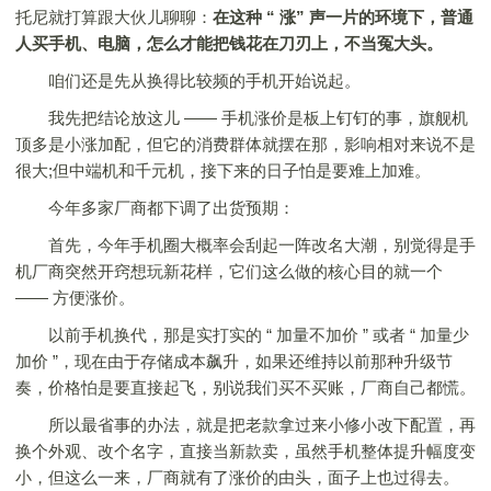
托尼就打算跟大伙儿聊聊：
在这种 “ 涨” 声一片的环境下，普通
人买手机、电脑，怎么才能把钱花在刀刃上，不当冤大头。
咱们还是先从换得比较频的手机开始说起。
我先把结论放这儿 —— 手机涨价是板上钉钉的事，旗舰机
顶多是小涨加配，但它的消费群体就摆在那，影响相对来说不是
很大;但中端机和千元机，接下来的日子怕是要难上加难。
今年多家厂商都下调了出货预期：
首先，今年手机圈大概率会刮起一阵改名大潮，别觉得是手
机厂商突然开窍想玩新花样，它们这么做的核心目的就一个
—— 方便涨价。
以前手机换代，那是实打实的 “ 加量不加价 ” 或者 “ 加量少
加价 ”，现在由于存储成本飙升，如果还维持以前那种升级节
奏，价格怕是要直接起飞，别说我们买不买账，厂商自己都慌。
所以最省事的办法，就是把老款拿过来小修小改下配置，再
换个外观、改个名字，直接当新款卖，虽然手机整体提升幅度变
小，但这么一来，厂商就有了涨价的由头，面子上也过得去。