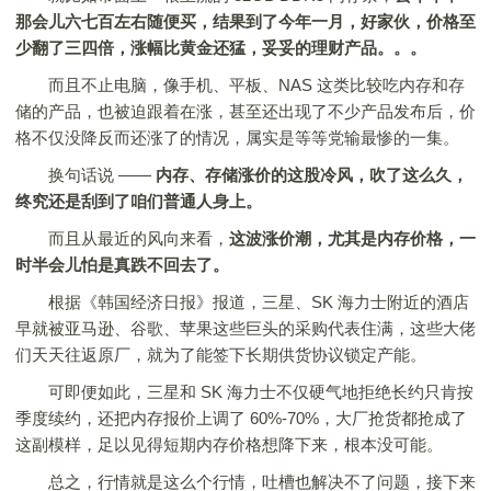
那会儿六七百左右随便买，结果到了今年一月，好家伙，价格至
少翻了三四倍，涨幅比黄金还猛，妥妥的理财产品。。。
而且不止电脑，像手机、平板、NAS 这类比较吃内存和存
储的产品，也被迫跟着在涨，甚至还出现了不少产品发布后，价
格不仅没降反而还涨了的情况，属实是等等党输最惨的一集。
换句话说 ——
内存、存储涨价的这股冷风，吹了这么久，
终究还是刮到了咱们普通人身上。
而且从最近的风向来看，
这
波涨价潮，尤其是内存价格，一
时半会儿怕是真跌不回去了。
根据《韩国经济日报》报道，三星、SK 海力士附近的酒店
早就被亚马逊、谷歌、苹果这些巨头的采购代表住满，这些大佬
们天天往返原厂，就为了能签下长期供货协议锁定产能。
可即便如此，三星和 SK 海力士不仅硬气地拒绝长约只肯按
季度续约，还把内存报价上调了 60%-70%，大厂抢货都抢成了
这副模样，足以见得短期内存价格想降下来，根本没可能。
总之，行情就是这么个行情，吐槽也解决不了问题，接下来