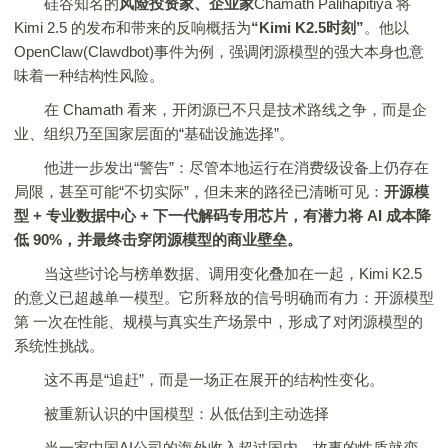
硅谷知名的
风险投资家、企业家
Chamath Palihapitiya 将
Kimi 2.5 的发布和带来的反响概括为
“
Kimi K2.5时刻
”
。他以
OpenClaw(Clawdbot)事件为例，强调闭源模型的强大本身也意
味着一种结构性风险。
在 Chamath 看来，开闭源已不只是技术路线之争，而是企
业、组织乃至国家层面的“基础设施选择”。
他进一步发出“警告”：尽管本地运行在消费级设备上仍存在
局限，甚至可能“不切实际”，但未来的路径已清晰可见：
开源模
型 + 专业数据中心 + 下一代解码专用芯片，有潜力将 AI 成本降
低 90%，并最终击穿闭源模型的商业壁垒。
当这些讨论与榜单数据、调用变化叠加在一起，Kimi K2.5
的意义已超越单一模型。它所释放的信号明确而有力：开源模型
第 一次在性能、规模与真实生产场景中，形成了对闭源模型的
系统性挑战。
这不再是“追赶”，而是一场正在展开的结构性变化。
被重新认识的中国模型：从低估到主动选择
当一家中国AI公司的海外收入超过国内，故事的性质就变