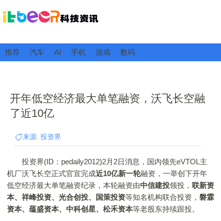
推荐
汽车
AI
手机
游戏
数码
开年低空经济最大单笔融资，沃飞长空融
了近10亿
来源: 投资界
投资界(ID：pedaily2012)2月2日消息，国内领先eVTOL主
机厂沃飞长空正式官宣完成
近10亿新一轮
融资，一举创下开年
低空经济最大单笔融资纪录，本轮融资由
中信建投
领投，
联新资
本、祥峰投资、光合创投、国策投资
等知名机构联合投资，
磐霖
资本、蕴盛资本、中科创星、松禾资本
等老股东持续跟投。