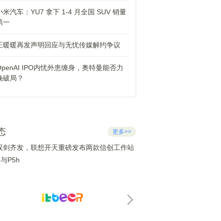
小米汽车：YU7 拿下 1-4 月全国 SUV 销量
第一
王暖暖再发声明回应与无忧传媒解约争议
OpenAI IPO内忧外患缠身，奥特曼能否力
挽破局？
态
更多>>