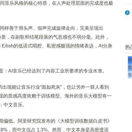
取不同音乐风格的核心特质，在人声处理层面的完成度也极
4
 Grane同样善于用头声、假声完成旋律走向，完美呈现出
性强的特质，在副歌和结尾段落的气息感也不弱分毫。此外，
llie Eilish的低语式唱腔、私密感极强的情绪表达，AI分身
热
智
生
：AI音乐已经达到了内容工业所要求的专业水准。
生
o的出现能让音乐行业“面如死灰”，也让另外一群人看到
呈现的质感高度依赖于训练模型。海外的音乐大模型有一
：中文音乐。
偏低。阿里研究院发布的《大模型训练数据白皮书》
8%，而中文仅占 1.3%。然而，中文本身是高密度语