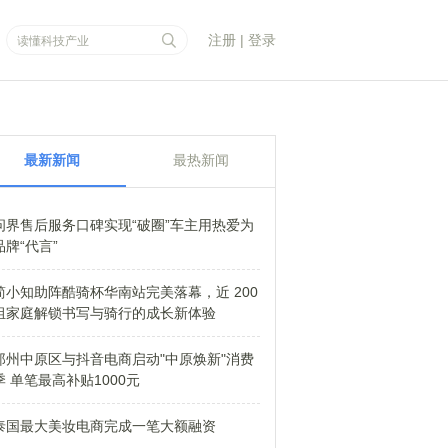
注册
|
登录
最新新闻
最热新闻
问界售后服务口碑实现“破圈”车主用热爱为
品牌“代言”
简小知助阵酷骑杯华南站完美落幕，近 200
组家庭解锁书写与骑行的成长新体验
郑州中原区与抖音电商启动"中原焕新"消费
季 单笔最高补贴1000元
泰国最大美妆电商完成一笔大额融资