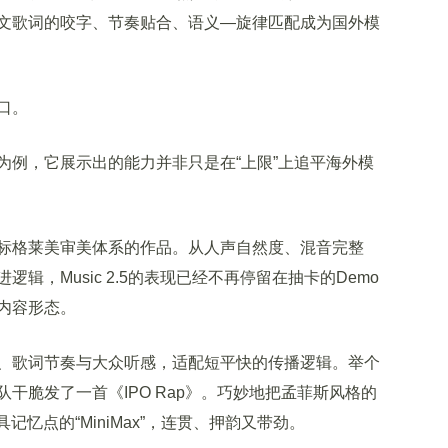
文歌词的咬字、节奏贴合、语义—旋律匹配成为国外模
口。
2.5为例，它展示出的能力并非只是在“上限”上追平海外模
格莱美审美体系的作品。从人声自然度、混音完整
辑，Music 2.5的表现已经不再停留在抽卡的Demo
内容形态。
歌词节奏与大众听感，适配短平快的传播逻辑。举个
5时，团队干脆发了一首《IPO Rap》。巧妙地把孟菲斯风格的
具记忆点的“MiniMax”，连贯、押韵又带劲。