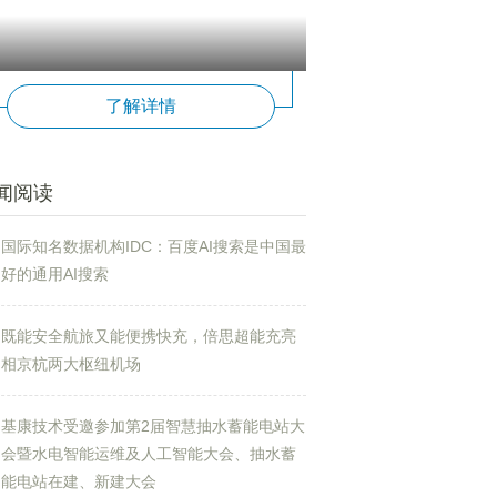
了解详情
闻阅读
国际知名数据机构IDC：百度AI搜索是中国最
好的通用AI搜索
既能安全航旅又能便携快充，倍思超能充亮
相京杭两大枢纽机场
基康技术受邀参加第2届智慧抽水蓄能电站大
会暨水电智能运维及人工智能大会、抽水蓄
能电站在建、新建大会