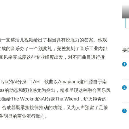
ms的一支整活儿视频给出了相当具有说服力的答案。他戏
usic生成的音乐办了一个颁奖礼，完整复刻了音乐工业内部
要
和风格完成度这些专业维度出发，对不同曲目进行拆
1
了Tyla的AI分身T’LAH，歌曲以Amapiano这种源自于南
2
ass的动态和颗粒感尤为突出，精准呈现这种融合音乐风
o颁给The Weeknd的AI分身Tha Wkend，炉火纯青的
专属，合成器既承担旋律推动的功能，又为人声预留了足够
3
备明显的商业流行取向。