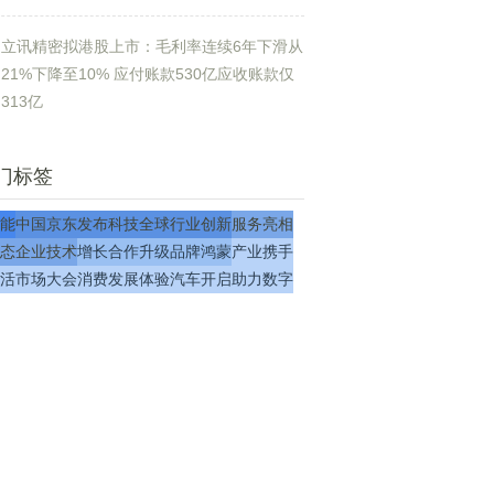
立讯精密拟港股上市：毛利率连续6年下滑从
21%下降至10% 应付账款530亿应收账款仅
313亿
门标签
能
中国
京东
发布
科技
全球
行业
创新
服务
亮相
态
企业
技术
增长
合作
升级
品牌
鸿蒙
产业
携手
活
市场
大会
消费
发展
体验
汽车
开启
助力
数字