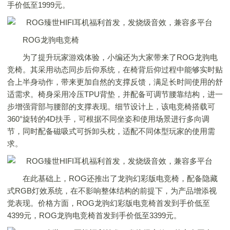
手价低至1999元。
ROG龙驹电竞椅
为了提升玩家游戏体验，小编还为大家带来了ROG龙驹电
竞椅。其采用动态同步后仰系统，在椅背后仰过程中能够实时贴
合上半身动作，带来更加自然的支撑反馈，满足长时间使用的舒
适需求。椅身采用冷压TPU背垫，并配备可调节腰靠结构，进一
步增强背部与腰部的支撑表现。细节设计上，该电竞椅搭载可
360°旋转的4D扶手，可根据不同坐姿和使用场景进行多向调
节，同时配备磁吸式可拆卸头枕，适配不同体型玩家的使用需
求。
在此基础上，ROG还推出了龙驹幻彩版电竞椅，配备隐藏
式RGB灯效系统，在不影响整体结构的前提下，为产品增添视
觉表现。价格方面，ROG龙驹幻彩版电竞椅首发到手价低至
4399元，ROG龙驹电竞椅首发到手价低至3399元。