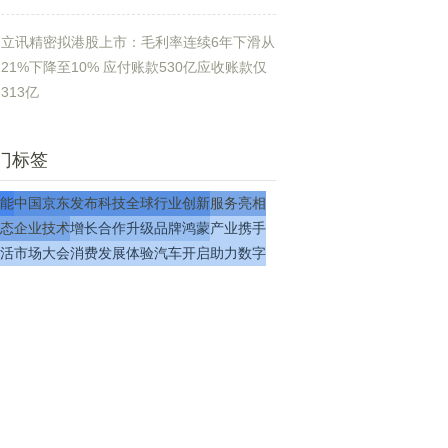
立讯精密拟港股上市：毛利率连续6年下滑从
21%下降至10% 应付账款530亿应收账款仅
313亿
门标签
能
中国
京东
发布
科技
全球
行业
创新
服务
亮相
态
企业
技术
增长
合作
升级
品牌
鸿蒙
产业
携手
活
市场
大会
消费
发展
体验
汽车
开启
助力
数字