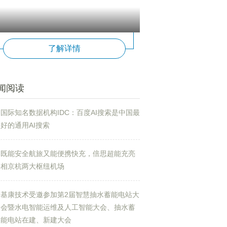
了解详情
闻阅读
国际知名数据机构IDC：百度AI搜索是中国最
好的通用AI搜索
既能安全航旅又能便携快充，倍思超能充亮
相京杭两大枢纽机场
基康技术受邀参加第2届智慧抽水蓄能电站大
会暨水电智能运维及人工智能大会、抽水蓄
能电站在建、新建大会