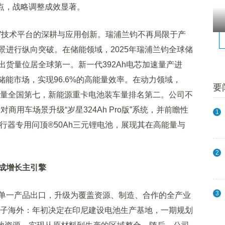
拐点，战略调整成效显著。
技术平台的深耕与应用创新。瑞浦兰钧不再局限于产
景进行纵向突破。在储能领域，2025年瑞浦兰钧全球储
货量位居全球第一。新一代392Ah电芯加速量产进
储能市场，实现96.6%的高能量效率。在动力领域，
要
装车量全国第七，新能源重卡电池装车量排名第二。公司不
商用车场景升级“岁星324Ah Pro版”系统，并前瞻性
1
飞行器专用问顶®50Ah三元锂电池，展现其在高能量与
2
成增长主引擎
3
一产品出口，升级为覆盖资源、制造、合作的全产业
续落子海外：年初决定在印尼建设电池生产基地，一期规划