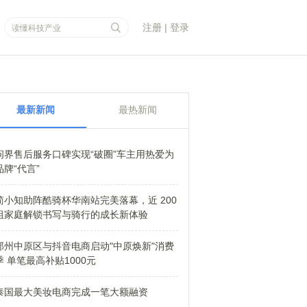
注册
|
登录
最新新闻
最热新闻
问界售后服务口碑实现“破圈”车主用热爱为
品牌“代言”
简小知助阵酷骑杯华南站完美落幕，近 200
组家庭解锁书写与骑行的成长新体验
郑州中原区与抖音电商启动"中原焕新"消费
季 单笔最高补贴1000元
泰国最大美妆电商完成一笔大额融资