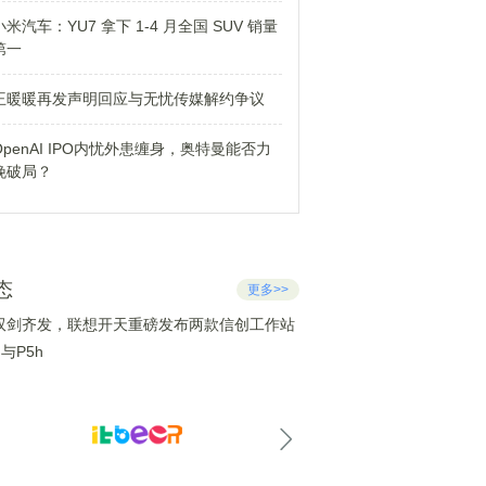
小米汽车：YU7 拿下 1-4 月全国 SUV 销量
第一
王暖暖再发声明回应与无忧传媒解约争议
OpenAI IPO内忧外患缠身，奥特曼能否力
挽破局？
态
更多>>