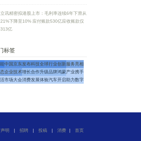
立讯精密拟港股上市：毛利率连续6年下滑从
21%下降至10% 应付账款530亿应收账款仅
313亿
门标签
能
中国
京东
发布
科技
全球
行业
创新
服务
亮相
态
企业
技术
增长
合作
升级
品牌
鸿蒙
产业
携手
活
市场
大会
消费
发展
体验
汽车
开启
助力
数字
责声明
|
招聘
|
投稿
|
消费
|
首页