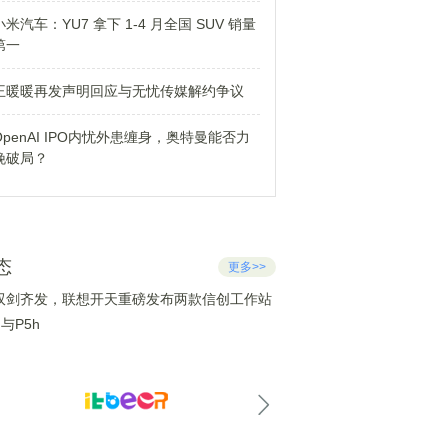
小米汽车：YU7 拿下 1-4 月全国 SUV 销量
第一
王暖暖再发声明回应与无忧传媒解约争议
OpenAI IPO内忧外患缠身，奥特曼能否力
挽破局？
态
更多>>