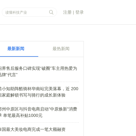
注册
|
登录
最新新闻
最热新闻
问界售后服务口碑实现“破圈”车主用热爱为
品牌“代言”
简小知助阵酷骑杯华南站完美落幕，近 200
组家庭解锁书写与骑行的成长新体验
郑州中原区与抖音电商启动"中原焕新"消费
季 单笔最高补贴1000元
泰国最大美妆电商完成一笔大额融资