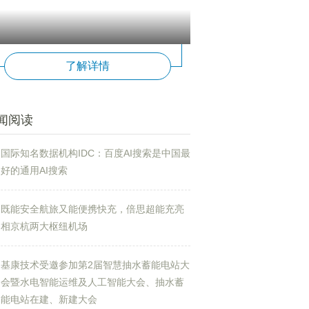
了解详情
闻阅读
国际知名数据机构IDC：百度AI搜索是中国最
好的通用AI搜索
既能安全航旅又能便携快充，倍思超能充亮
相京杭两大枢纽机场
基康技术受邀参加第2届智慧抽水蓄能电站大
会暨水电智能运维及人工智能大会、抽水蓄
能电站在建、新建大会