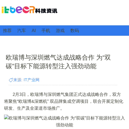
推荐
汽车
AI
手机
游戏
数码
欧瑞博与深圳燃气达成战略合作 为“双
碳”目标下能源转型注入强劲动能
来源: IT产业网
2月3日，欧瑞博与深圳燃气集团正式达成战略合作，双方
将聚焦“欧瑞博&深燃机” 双品牌集成空调项目，联合开展定制化
研发、生产及全渠道市场推广。