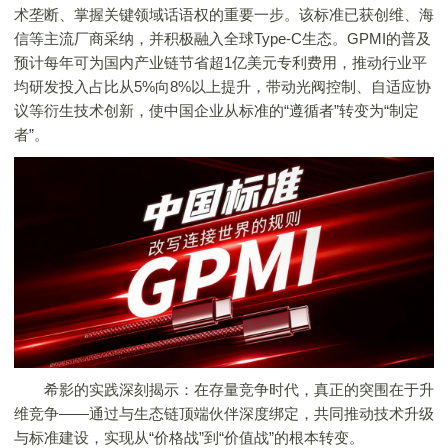
术垄断、掌握关键领域话语权的重要一步。该标准已获创维、海
信等主流厂商采纳，并积极融入全球Type-C生态。GPMI的普及
预计每年可为国内产业链节省超1亿美元专利费用，推动行业平
均研发投入占比从5%向8%以上提升，带动光阀控制、自适应协
议等衍生技术创新，使中国企业从标准的“遵循者”转变为“制定
者”。
希影的实践深刻揭示：在存量竞争时代，真正的突围在于升
维竞争——通过与生态链顶端伙伴深度绑定，共同推动技术升级
与标准建设，实现从“价格战”到“价值战”的根本转变。