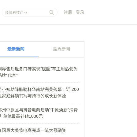
注册
|
登录
最新新闻
最热新闻
问界售后服务口碑实现“破圈”车主用热爱为
品牌“代言”
简小知助阵酷骑杯华南站完美落幕，近 200
组家庭解锁书写与骑行的成长新体验
郑州中原区与抖音电商启动"中原焕新"消费
季 单笔最高补贴1000元
泰国最大美妆电商完成一笔大额融资