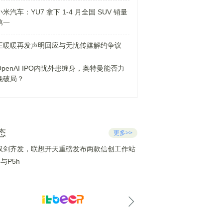
小米汽车：YU7 拿下 1-4 月全国 SUV 销量
第一
王暖暖再发声明回应与无忧传媒解约争议
OpenAI IPO内忧外患缠身，奥特曼能否力
挽破局？
态
更多>>