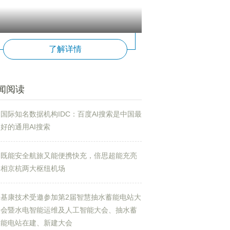
了解详情
闻阅读
国际知名数据机构IDC：百度AI搜索是中国最
好的通用AI搜索
既能安全航旅又能便携快充，倍思超能充亮
相京杭两大枢纽机场
基康技术受邀参加第2届智慧抽水蓄能电站大
会暨水电智能运维及人工智能大会、抽水蓄
能电站在建、新建大会