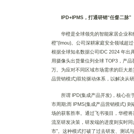
IPD
+
IPMS
，打通研销
“
任督二脉
”
华橙是全球领先的智能家居企业和解
橙”(Imou)。公司深耕家庭安全领
根据全球知名数据公司IDC 2024 
用摄像头出货量位列全球 TOP3，产品覆
万。为应对不同区域市场需求的巨大差异，
品营销模式)双轮驱动体系，以解决从
所谓 IPD(集成产品开发)，核心在
市周期;而 IPMS(集成产品营销模式)
场的获客胜率。通过飞书项目，华橙将
流至研发决策，研发端的进度则实时同
市”。这种模式打破了过去研发、测试