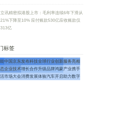
立讯精密拟港股上市：毛利率连续6年下滑从
21%下降至10% 应付账款530亿应收账款仅
313亿
门标签
能
中国
京东
发布
科技
全球
行业
创新
服务
亮相
态
企业
技术
增长
合作
升级
品牌
鸿蒙
产业
携手
活
市场
大会
消费
发展
体验
汽车
开启
助力
数字