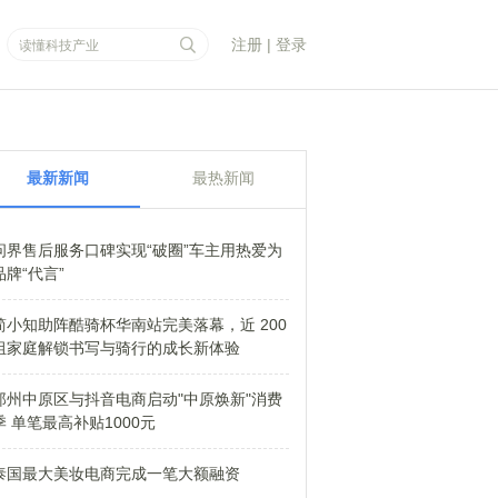
注册
|
登录
最新新闻
最热新闻
问界售后服务口碑实现“破圈”车主用热爱为
品牌“代言”
简小知助阵酷骑杯华南站完美落幕，近 200
组家庭解锁书写与骑行的成长新体验
郑州中原区与抖音电商启动"中原焕新"消费
季 单笔最高补贴1000元
泰国最大美妆电商完成一笔大额融资