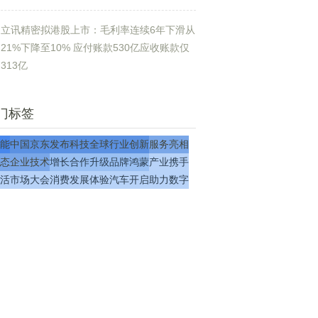
立讯精密拟港股上市：毛利率连续6年下滑从
21%下降至10% 应付账款530亿应收账款仅
313亿
门标签
能
中国
京东
发布
科技
全球
行业
创新
服务
亮相
态
企业
技术
增长
合作
升级
品牌
鸿蒙
产业
携手
活
市场
大会
消费
发展
体验
汽车
开启
助力
数字