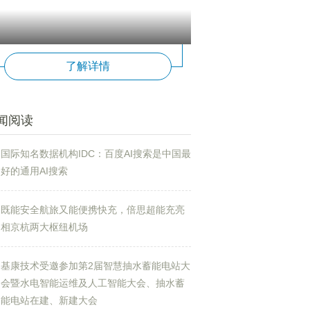
了解详情
闻阅读
国际知名数据机构IDC：百度AI搜索是中国最
好的通用AI搜索
既能安全航旅又能便携快充，倍思超能充亮
相京杭两大枢纽机场
基康技术受邀参加第2届智慧抽水蓄能电站大
会暨水电智能运维及人工智能大会、抽水蓄
能电站在建、新建大会