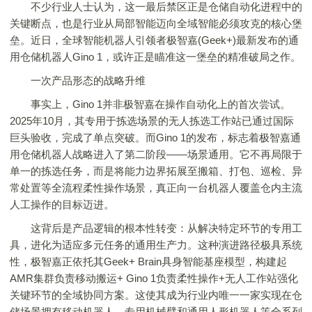
不少行业人士认为，这一最后禁区正是仓储自动化进程中的
关键断点，也是行业从局部智能迈向全域智能必须攻克的核心堡
垒。近日，全球智能机器人引领者极智嘉(Geek+)最新发布的通
用仓储机器人Gino 1，或许正是瞄准这一堡垒的精准破局之作。
一次产品形态的战略升维
事实上，Gino 1并非极智嘉在操作自动化上的首次尝试。
2025年10月，其专用于拣选场景的无人拣选工作站已通过国际
巨头验收，完成了单点突破。而Gino 1的发布，标志着极智嘉通
用仓储机器人战略进入了第二阶段——场景通用。它不再局限于
单一的拣选任务，而是将能力边界拓展至搬箱、打包、巡检、异
常处置等全流程柔性操作场景，真正向一台机器人覆盖仓内主流
人工操作的目标迈进。
这背后是产品逻辑的根本性转变：从解决特定环节的专用工
具，进化为适应多元任务的通用生产力。这种演进路径极具系统
性，极智嘉正依托其Geek+ Brain具身智能基座模型，构建起
AMR集群负责移动搬运+ Gino 1负责柔性操作+无人工作站强化
关键环节的全域协同方案。这使其成为行业内唯一一家实现在仓
储场景拥有移动机器人、专用机械臂和通用人形机器人等全系列