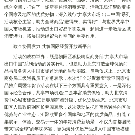
综合空间，打造了一场新春跨境消费盛宴。活动现场汇聚欧亚多
个国家及地区的优质好物，深入践行“共享大市场 出口中国”系列
活动核心主旨，助力全球商品“进得来、卖得好”，与世界共享中
国大市场机遇，推动进出口贸易平衡发展，起到进一步激活区域
消费潜力、拓展国际经贸合作空间的重要作用。
政企协同发力 共筑国际经贸开放新平台
活动的成功举办，既是朝阳区积极响应商务部“共享大市场
出口中国”系列活动的务实行动，也是助力北京打造全球优质商
品与服务进入中国市场首选地的生动实践。启动仪式上，北京市
商务局二级巡视员王介甫表示，本次“汇全球聚雅宝”欧亚国家精
品推广周暨年货节活动在以下三个方面具有重要意义：一是深化
国际经贸合作，共享市场机遇;二是丰富消费供给，助力北京消
费中心城市建设;三是赋能商圈升级，优化贸易生态。北京市朝
阳区人民政府副区长尹圆表示，这次活动依托雅宝路独特的区位
优势与产业生态，汇聚欧亚多个国家和地区的优质商品，打造了
集展示、体验、交易于一体的年货消费新场景，不仅为首都居民
带来“买全球”的年味盛宴，更为海外优质产品进入中国市场搭建