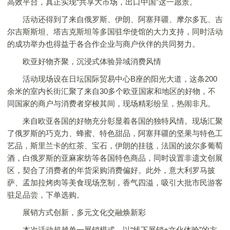
高效平台，真正实现“共享大市场，出口中国”这一愿景。
活动还得到了来自俄罗斯、伊朗、阿塞拜疆、摩尔多瓦、吉
尔吉斯斯坦、塔吉克斯坦等多国驻华使馆的大力支持，同时活动
的成功举办也得益于各合作企业与商户伙伴的共同努力。
欧亚好物齐聚，沉浸式体验异域消费风情
活动现场设在日坛国际贸易中心B座的阳光大道，这条200
余米的室内长街汇聚了来自30多个欧亚国家和地区的好物，不
同国家的商户与消费者穿梭其间，现场精彩纷呈，热闹非凡。
来自欧亚各国的好物充分彰显着各国的独特风情。现场汇聚
了俄罗斯的巧克力、蜂蜜、特色甜品，阿塞拜疆的坚果与特色工
艺品，斯里兰卡的红茶、宝石，伊朗的挂毯，法国的波尔多葡萄
酒，白俄罗斯的亚麻家纺等各国特色商品，同时设置非遗文创展
区，契合了消费者的年货采购消费偏好。此外，意大利罗马披
萨、孟加拉烤肉等美食现场烹制，香气四溢，吸引大批市民游客
驻足品尝，下单选购。
展销方式创新，多元文化交融焕新彩
本次活动超越单一展销模式，以“线下展销+文化体验”的方