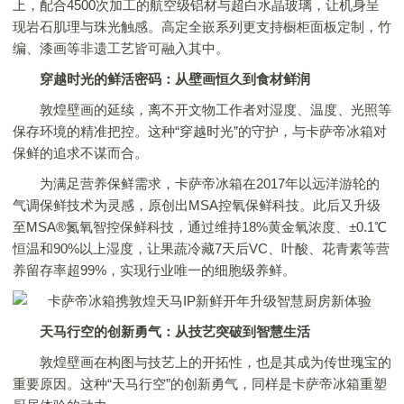
上，配合4500次加工的航空级铝材与超白水晶玻璃，让机身呈
现岩石肌理与珠光触感。高定全嵌系列更支持橱柜面板定制，竹
编、漆画等非遗工艺皆可融入其中。
穿越时光的鲜活密码：从壁画恒久到食材鲜润
敦煌壁画的延续，离不开文物工作者对湿度、温度、光照等
保存环境的精准把控。这种“穿越时光”的守护，与卡萨帝冰箱对
保鲜的追求不谋而合。
为满足营养保鲜需求，卡萨帝冰箱在2017年以远洋游轮的
气调保鲜技术为灵感，原创出MSA控氧保鲜科技。此后又升级
至MSA®氮氧智控保鲜科技，通过维持18%黄金氧浓度、±0.1℃
恒温和90%以上湿度，让果蔬冷藏7天后VC、叶酸、花青素等营
养留存率超99%，实现行业唯一的细胞级养鲜。
天马行空的创新勇气：从技艺突破到智慧生活
敦煌壁画在构图与技艺上的开拓性，也是其成为传世瑰宝的
重要原因。这种“天马行空”的创新勇气，同样是卡萨帝冰箱重塑