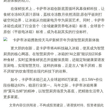
厨居体验的动力。
在保鲜技术上，卡萨帝冰箱创新底置循环风幕保鲜科技，让
食材冷冻60天原汁原味，荔枝冷冻数月依然清甜;原创平嵌则打
破空间边界，让冰箱从功能家电升华为厨居艺术。同时，卡萨帝
冰箱也成就了行业首个《全域健康营养电冰箱》标准，全球首个
原创《平嵌电冰箱》标准，成为名副其实的行业标杆。
更大胆的创新，是卡萨帝将AI科技融入冰箱，使其成为智慧
厨房的核心网器。在智慧厨房中，冰箱的“AI之眼”能识别230多
种食材，实时监测食材状态并提醒保质期，还能定制健康菜谱发
至厨电，实现智慧烹饪。这样的体验，正是古人“食不厌精，脍
不厌细”的饮食理想在现代科技下的诠释。
如今，卡萨帝冰箱已走入全球超850万家庭，在1.5W+价位
段份额达63%，稳居行业第一。马年之际，卡萨帝冰箱将秉
持“翼马当鲜”的精神，以智慧厨房场景为基底，把精致生活带入
更多家庭。
文章内容仅供阅读，不构成投资建议，请谨慎对待。投资者据此