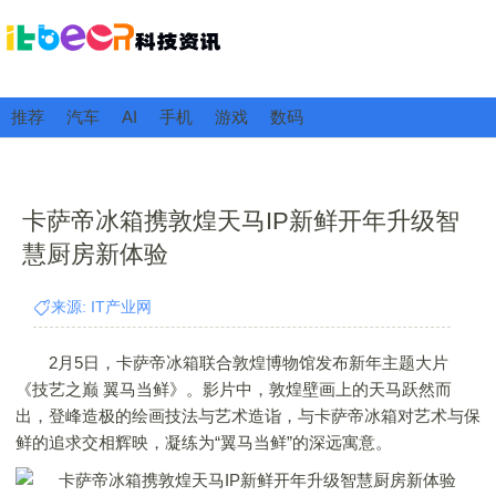
推荐
汽车
AI
手机
游戏
数码
卡萨帝冰箱携敦煌天马IP新鲜开年升级智
慧厨房新体验
来源: IT产业网
2月5日，卡萨帝冰箱联合敦煌博物馆发布新年主题大片
《技艺之巅 翼马当鲜》。影片中，敦煌壁画上的天马跃然而
出，登峰造极的绘画技法与艺术造诣，与卡萨帝冰箱对艺术与保
鲜的追求交相辉映，凝练为“翼马当鲜”的深远寓意。