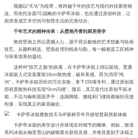
视频以“天马”为纽带，将跨越千年的技艺与现代科技紧密相
连。而依托全面TC战略的卡萨帝冰箱，也在通过原创科技，让
厨房变成艺术空间与智慧生活的完美结合。
千年艺术的精神传承：从壁画丹青到厨房美学
敦煌壁画之所以震撼人心，源于背后极致的艺术想象与绘画
技艺。从颜料精选、壁面处理到线条勾勒，每一幅都是工匠精神
与审美境界的凝结。
这种对“技艺之巅”的执着，在卡萨帝冰箱上得以延续。普通
冰箱嵌入式安装要留10cm散热缝，破坏美感。而为消弭“鸿
沟”，卡萨帝冰箱历经20万次实验，拿下155项专利，通过原创底
部前置散热科技实现“0cm闪缝”。随后，其又迭代出原创平嵌冰
箱，不仅与橱柜面面齐平，连踢脚线、腰线和门缝线都做到无缝
衔接，实现真正的家居融合。
卡萨帝冰箱的美学设计亦体现在对细节的雕琢。例如，致境
系列冰箱从梅里雪山的破晓晨光获得灵感，并将其复刻于冰箱之