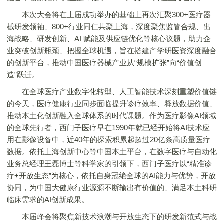
本次大会将在上届成功举办的基础上再次汇聚300+医疗器
械研发领袖、800+行业同仁共聚上海，深度聚焦监管合规、出
海战略、研发创新、AI 赋能及供应链优化等核心议题，助力企
业突破创新瓶颈、把握全球机遇，旨在搭建产学研医资深度融合
的创新平台，推动中国医疗器械产业从“规模扩张”向“价值创
造”跃迁。
在全球医疗产业数字化转型、人工智能技术深刻重塑价值链
的今天，医疗健康行业同步面临提升诊疗效率、释放数据价值、
推动本土化创新融入全球体系的时代课题。作为医疗影像AI领域
的全球先行者，西门子医疗早在1990年就已经开始将AI技术应
用在影像设备中，近40年的探索积累起超过20亿条高质量医疗
数据。依托上海创新中心等中国本土平台，在数字医疗与自动化
业务总经理王磊博士等科学家的引领下，西门子医疗以“精准诊
疗+开放生态”为核心，依托自身冠绝全球的AI能力与优势，开放
协同，为中国大健康行业源源不断输出有价值的、满足本土科研
临床需求的AI创新成果。
本届峰会将聚焦新技术浪潮与开放生态下的研发新范式与战