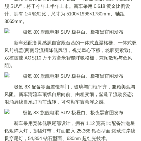
舰 SUV”，将于今年上半年上市。新车采用 0.618 黄金比例设
计、拥有 1:4 轮轴比，尺寸为 5100×1998×1780mm、轴距
3069mm。
新车还配备灵感源自宫殿台基的一体式直瀑格栅、一体式驭
风前机盖(两侧导流槽降低风阻，视觉重心下移，轮廓更紧致)、
双核随速 AGS(10 万平方毫米智能呼吸格栅，兼顾散热与低风
阻)。
极氪 8X 配备零面差镜车门，玻璃与门框平齐，兼顾美观与
风阻。新车湾流车顶线自后向前、由粗变细，塑造了流动姿态;
浪涌肩线自尾灯向前流转，可勾勒车窗悬浮之感。
新车采用宽体低趴尾部设计，拥有 1.12 宽高比;配备浩瀚星
钻矩阵大灯，宽幅灯带，灯面嵌入 25,368 钻石型面;搭载海岸线
贯穿尾灯，54,894 钻石型面、630nm 超红光技术。