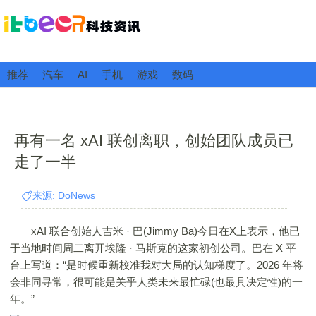
推荐
汽车
AI
手机
游戏
数码
再有一名 xAI 联创离职，创始团队成员已
走了一半
来源: DoNews
xAI 联合创始人吉米 · 巴(Jimmy Ba)今日在X上表示，他已
于当地时间周二离开埃隆 · 马斯克的这家初创公司。巴在 X 平
台上写道：“是时候重新校准我对大局的认知梯度了。2026 年将
会非同寻常，很可能是关乎人类未来最忙碌(也最具决定性)的一
年。”