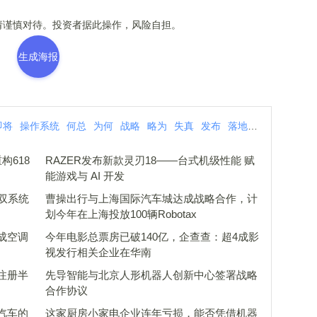
谨慎对待。投资者据此操作，风险自担。
生成海报
即将
操作系统
何总
为何
战略
略为
失真
发布
落地
企业
构618
RAZER发布新款灵刃18――台式机级性能 赋
能游戏与 AI 开发
I双系统
曹操出行与上海国际汽车城达成战略合作，计
划今年在上海投放100辆Robotax
成空调
今年电影总票房已破140亿，企查查：超4成影
视发行相关企业在华南
注册半
先导智能与北京人形机器人创新中心签署战略
合作协议
汽车的
这家厨房小家电企业连年亏损，能否凭借机器