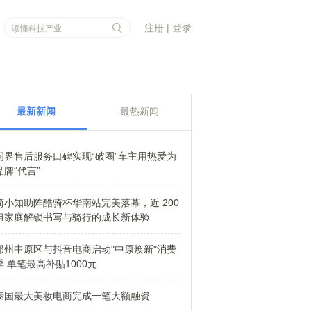
注册
|
登录
最新新闻
最热新闻
问界售后服务口碑实现“破圈”车主用热爱为
品牌“代言”
简小知助阵酷骑杯华南站完美落幕，近 200
组家庭解锁书写与骑行的成长新体验
郑州中原区与抖音电商启动"中原焕新"消费
季 单笔最高补贴1000元
泰国最大美妆电商完成一笔大额融资