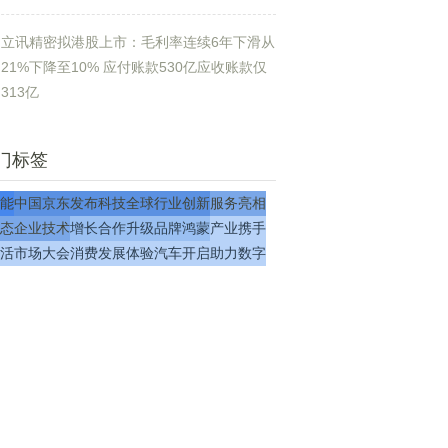
立讯精密拟港股上市：毛利率连续6年下滑从
21%下降至10% 应付账款530亿应收账款仅
313亿
门标签
能
中国
京东
发布
科技
全球
行业
创新
服务
亮相
态
企业
技术
增长
合作
升级
品牌
鸿蒙
产业
携手
活
市场
大会
消费
发展
体验
汽车
开启
助力
数字