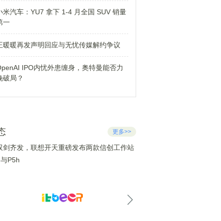
小米汽车：YU7 拿下 1-4 月全国 SUV 销量
第一
王暖暖再发声明回应与无忧传媒解约争议
OpenAI IPO内忧外患缠身，奥特曼能否力
挽破局？
态
更多>>