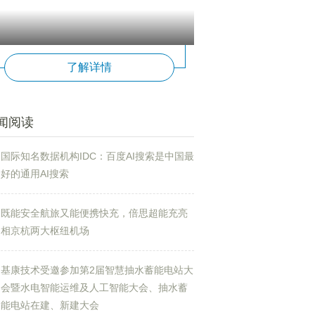
了解详情
闻阅读
国际知名数据机构IDC：百度AI搜索是中国最
好的通用AI搜索
既能安全航旅又能便携快充，倍思超能充亮
相京杭两大枢纽机场
基康技术受邀参加第2届智慧抽水蓄能电站大
会暨水电智能运维及人工智能大会、抽水蓄
能电站在建、新建大会