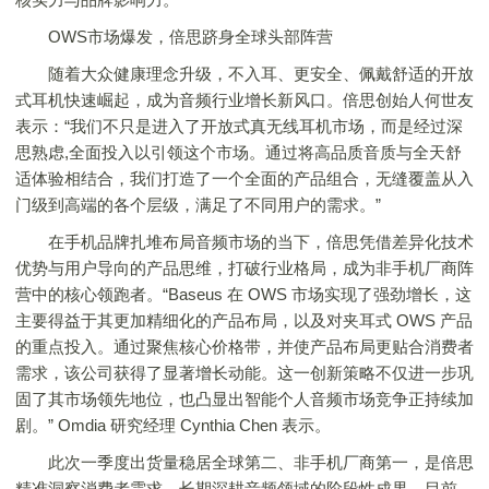
OWS市场爆发，倍思跻身全球头部阵营
随着大众健康理念升级，不入耳、更安全、佩戴舒适的开放
式耳机快速崛起，成为音频行业增长新风口。倍思创始人何世友
表示：“我们不只是进入了开放式真无线耳机市场，而是经过深
思熟虑,全面投入以引领这个市场。通过将高品质音质与全天舒
适体验相结合，我们打造了一个全面的产品组合，无缝覆盖从入
门级到高端的各个层级，满足了不同用户的需求。”
在手机品牌扎堆布局音频市场的当下，倍思凭借差异化技术
优势与用户导向的产品思维，打破行业格局，成为非手机厂商阵
营中的核心领跑者。“Baseus 在 OWS 市场实现了强劲增长，这
主要得益于其更加精细化的产品布局，以及对夹耳式 OWS 产品
的重点投入。通过聚焦核心价格带，并使产品布局更贴合消费者
需求，该公司获得了显著增长动能。这一创新策略不仅进一步巩
固了其市场领先地位，也凸显出智能个人音频市场竞争正持续加
剧。” Omdia 研究经理 Cynthia Chen 表示。
此次一季度出货量稳居全球第二、非手机厂商第一，是倍思
精准洞察消费者需求、长期深耕音频领域的阶段性成果。目前，