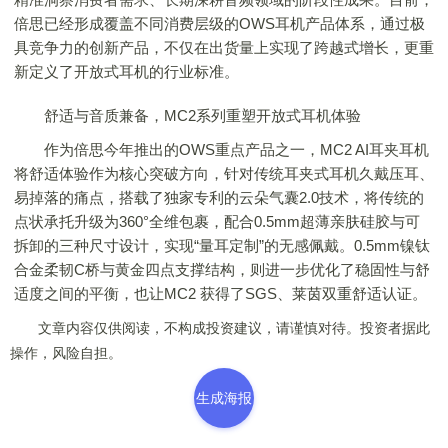
倍思已经形成覆盖不同消费层级的OWS耳机产品体系，通过极
具竞争力的创新产品，不仅在出货量上实现了跨越式增长，更重
新定义了开放式耳机的行业标准。
舒适与音质兼备，MC2系列重塑开放式耳机体验
作为倍思今年推出的OWS重点产品之一，MC2 AI耳夹耳机
将舒适体验作为核心突破方向，针对传统耳夹式耳机久戴压耳、
易掉落的痛点，搭载了独家专利的云朵气囊2.0技术，将传统的
点状承托升级为360°全维包裹，配合0.5mm超薄亲肤硅胶与可
拆卸的三种尺寸设计，实现“量耳定制”的无感佩戴。0.5mm镍钛
合金柔韧C桥与黄金四点支撑结构，则进一步优化了稳固性与舒
适度之间的平衡，也让MC2 获得了SGS、莱茵双重舒适认证。
文章内容仅供阅读，不构成投资建议，请谨慎对待。投资者据此
操作，风险自担。
生成海报