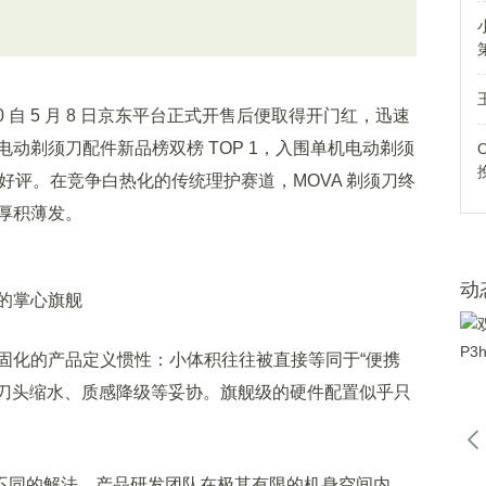
 自 5 月 8 日京东平台正式开售后便取得开门红，迅速
动剃须刀配件新品榜双榜 TOP 1，入围单机电动剃须
遍好评。在竞争白热化的传统理护赛道，MOVA 剃须刀终
厚积薄发。
动
的掌心旗舰
化的产品定义惯性：小体积往往被直接等同于“便携
、刀头缩水、质感降级等妥协。旗舰级的硬件配置似乎只
截然不同的解法。产品研发团队在极其有限的机身空间内，