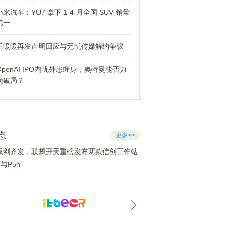
小米汽车：YU7 拿下 1-4 月全国 SUV 销量
第一
王暖暖再发声明回应与无忧传媒解约争议
OpenAI IPO内忧外患缠身，奥特曼能否力
挽破局？
态
更多>>