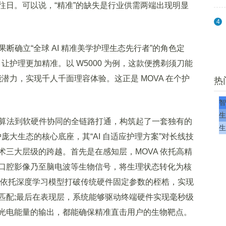
往日。可以说，“精准”的缺失是行业供需两端出现明显
4
断确立“全球 AI 精准美学护理生态先行者”的角色定
 让护理更加精准。以 W5000 为例，这款便携剃须刀能
能潜力，实现千人千面理容体验。这正是 MOVA 在个护
热
智
生
算法到软硬件协同的全链路打通，构筑起了一套独有的
生
个护庞大生态的核心底座，其“AI 自适应护理方案”对长线技
三大层级的跨越。首先是在感知层，MOVA 依托高精
口腔影像乃至脑电波等生物信号，将生理状态转化为核
枢依托深度学习模型打破传统硬件固定参数的桎梏，实现
匹配;最后在表现层，系统能够驱动终端硬件实现毫秒级
光电能量的输出，都能确保精准直击用户的生物靶点。