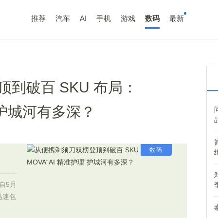
推荐
汽车
AI
手机
游戏
数码
最新
到破百 SKU 布局：
理”护城河有多深？
数码
自5月
迅速包