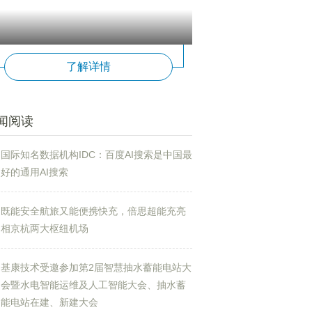
了解详情
闻阅读
国际知名数据机构IDC：百度AI搜索是中国最
好的通用AI搜索
既能安全航旅又能便携快充，倍思超能充亮
相京杭两大枢纽机场
基康技术受邀参加第2届智慧抽水蓄能电站大
会暨水电智能运维及人工智能大会、抽水蓄
能电站在建、新建大会