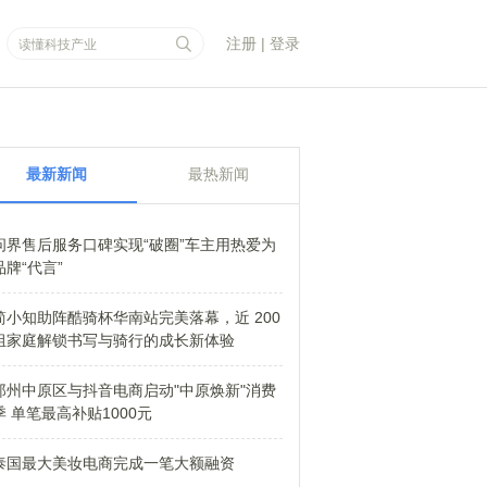
注册
|
登录
最新新闻
最热新闻
问界售后服务口碑实现“破圈”车主用热爱为
品牌“代言”
简小知助阵酷骑杯华南站完美落幕，近 200
组家庭解锁书写与骑行的成长新体验
郑州中原区与抖音电商启动"中原焕新"消费
季 单笔最高补贴1000元
泰国最大美妆电商完成一笔大额融资