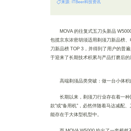
来源: ITBeer科技资讯
MOVA 的往复式五刀头新品 W5000
包揽京东浓密胡须适用剃须刀新品榜、电
刀新品榜 TOP 3，并得到了用户的普
于迎来了长期技术积累与产品打磨后的
高端剃须品类突破：做一台小体积
长期以来，剃须刀行业存在着一种固
款”或“备用机”，必然伴随着马达减配
能存在于大体型机型中。
而 MOVA W5000 给出了一套