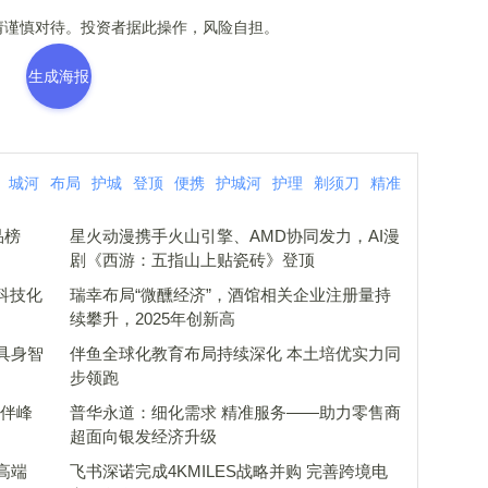
谨慎对待。投资者据此操作，风险自担。
生成海报
城河
布局
护城
登顶
便携
护城河
护理
剃须刀
精准
品榜
星火动漫携手火山引擎、AMD协同发力，AI漫
剧《西游：五指山上贴瓷砖》登顶
科技化
瑞幸布局“微醺经济”，酒馆相关企业注册量持
续攀升，2025年创新高
具身智
伴鱼全球化教育布局持续深化 本土培优实力同
步领跑
伙伴峰
普华永道：细化需求 精准服务――助力零售商
超面向银发经济升级
高端
飞书深诺完成4KMILES战略并购 完善跨境电