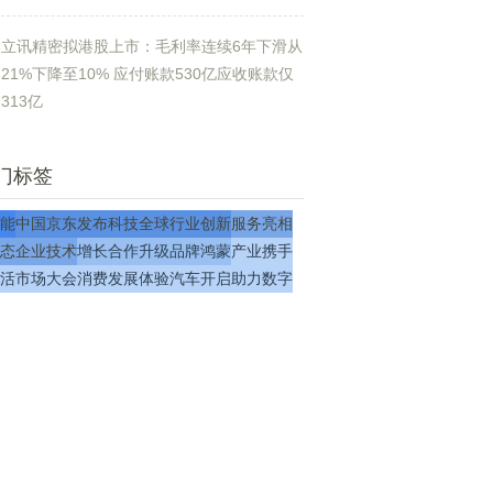
立讯精密拟港股上市：毛利率连续6年下滑从
21%下降至10% 应付账款530亿应收账款仅
313亿
门标签
能
中国
京东
发布
科技
全球
行业
创新
服务
亮相
态
企业
技术
增长
合作
升级
品牌
鸿蒙
产业
携手
活
市场
大会
消费
发展
体验
汽车
开启
助力
数字