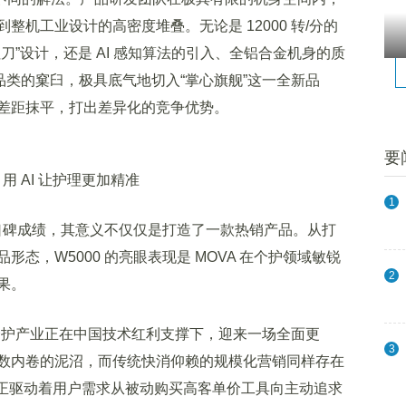
机工业设计的高密度堆叠。无论是 12000 转/分的
刀”设计，还是 AI 感知算法的引入、全铝合金机身的质
携品类的窠臼，极具底气地切入“掌心旗舰”这一全新品
差距抹平，打出差异化的竞争优势。
要
 AI 让护理更加精准
1
口碑成绩，其意义不仅仅是打造了一款热销产品。从打
态，W5000 的亮眼表现是 MOVA 在个护领域敏锐
2
果。
个护产业正在中国技术红利支撑下，迎来一场全面更
3
数内卷的泥沼，而传统快消仰赖的规模化营销同样存在
”正驱动着用户需求从被动购买高客单价工具向主动追求