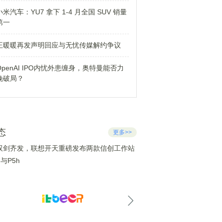
小米汽车：YU7 拿下 1-4 月全国 SUV 销量
第一
王暖暖再发声明回应与无忧传媒解约争议
OpenAI IPO内忧外患缠身，奥特曼能否力
挽破局？
态
更多>>