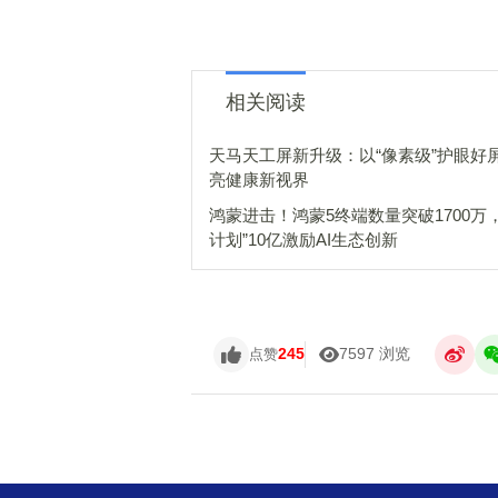
相关阅读
天马天工屏新升级：以“像素级”护眼好
亮健康新视界
鸿蒙进击！鸿蒙5终端数量突破1700万
计划”10亿激励AI生态创新
245
7597 浏览
点赞