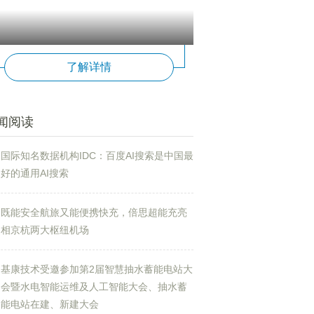
了解详情
闻阅读
国际知名数据机构IDC：百度AI搜索是中国最
好的通用AI搜索
既能安全航旅又能便携快充，倍思超能充亮
相京杭两大枢纽机场
基康技术受邀参加第2届智慧抽水蓄能电站大
会暨水电智能运维及人工智能大会、抽水蓄
能电站在建、新建大会