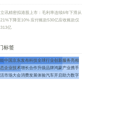
立讯精密拟港股上市：毛利率连续6年下滑从
21%下降至10% 应付账款530亿应收账款仅
313亿
门标签
能
中国
京东
发布
科技
全球
行业
创新
服务
亮相
态
企业
技术
增长
合作
升级
品牌
鸿蒙
产业
携手
活
市场
大会
消费
发展
体验
汽车
开启
助力
数字