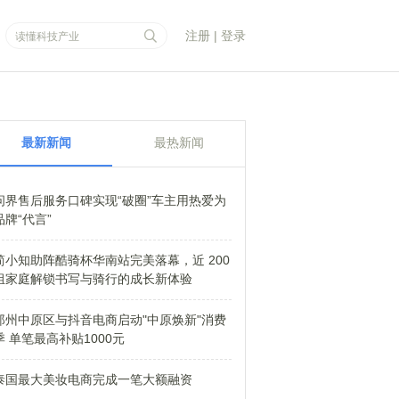
注册
|
登录
最新新闻
最热新闻
问界售后服务口碑实现“破圈”车主用热爱为
品牌“代言”
简小知助阵酷骑杯华南站完美落幕，近 200
组家庭解锁书写与骑行的成长新体验
郑州中原区与抖音电商启动"中原焕新"消费
季 单笔最高补贴1000元
泰国最大美妆电商完成一笔大额融资