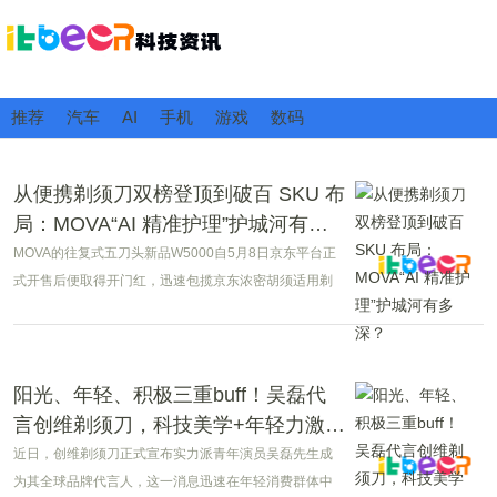
推荐
汽车
AI
手机
游戏
数码
从便携剃须刀双榜登顶到破百 SKU 布
局：MOVA“AI 精准护理”护城河有多
深？
MOVA的往复式五刀头新品W5000自5月8日京东平台正
式开售后便取得开门红，迅速包揽京东浓密胡须适用剃
须刀新品榜、电动剃须刀配件新品榜双榜TOP1，入围单
机电动剃须刀新品榜TOP3，并得到了用户的普遍好评。
阳光、年轻、积极三重buff！吴磊代
言创维剃须刀，科技美学+年轻力激活
品牌年轻力
近日，创维剃须刀正式宣布实力派青年演员吴磊先生成
为其全球品牌代言人，这一消息迅速在年轻消费群体中