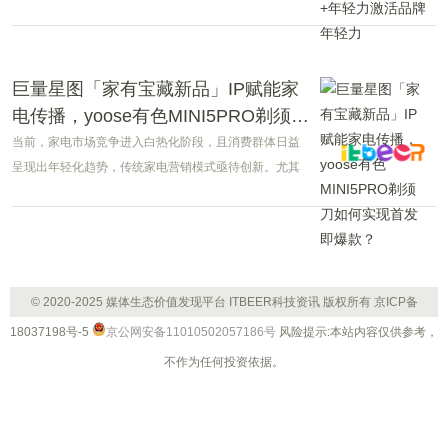
引发热议。
巨量星图「家有宝藏新品」IP赋能家
电传播，yoose有色MINI5PRO剃须刀
如何实现首发即爆款？
当前，家电市场竞争进入白热化阶段，且消费群体日益
呈现出年轻化趋势，传统家电营销模式亟待创新。尤其
在新品首发阶段，如何高效精准触达消费者，拓宽品牌
增长边界，成为家电品牌的共同课题。
© 2020-2025 媒体生态价值发现平台 ITBEER科技资讯 版权所有
京ICP备
18037198号-5
京公网安备11010502057186号
风险提示:本站内容仅供参考，
不作为任何投资依据。