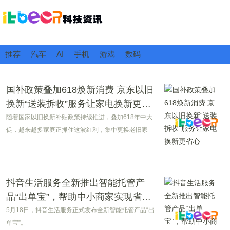
推荐
汽车
AI
手机
游戏
数码
国补政策叠加618焕新消费 京东以旧
换新“送装拆收”服务让家电换新更省
心
随着国家以旧换新补贴政策持续推进，叠加618年中大
促，越来越多家庭正抓住这波红利，集中更换老旧家
电。不过，在实际操作过程中，部分消费者也反馈，家
电换新流程仍存在一些衔接不畅的情况。
抖音生活服务全新推出智能托管产
品“出单宝”，帮助中小商家实现省心
经营
5月18日，抖音生活服务正式发布全新智能托管产品“出
单宝”。