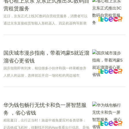
省心租上京东 京东正式推出3C数码自
营租赁服务
近日，京东正式上线3C数码自营租赁服务，消费者可以
通过京东直接租赁智能人形机器人、四足机器狗等新潮
3C数码产品，享受一站式便捷尝鲜体验。
国庆城市漫步指南，带着鸿蒙5就近溜
溜省心更省钱
国庆假期即将到来，相信很多小伙伴和我一样果断放弃
人挤人的远游，选择就近开启一场轻松的周边城市
CityWalk。不过假期跨城出行总有些小困扰：公交地铁
换乘换码的繁琐、付款找码又要慢半拍、周边好去处还
难寻。
华为钱包畅行无忧卡和负一屏智慧服
务 ，省心省钱
精彩夏日，出行正当时！旅途中难免要应对各类琐事：
赶高铁或飞机时，得翻找不同的App查看出行信息、异地