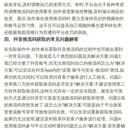
政策变化,及时调整自己的使用方式。有时,平台会出于各种考虑
而调整推流码的使用要求,创作者需要保持警惕,及时做出相应的
改变。最后,创作者在使用推流码时,要注意保持良好的视频创作
和账号运营习惯。这不仅可以提高自己视频的曝光度和转化率,
还能避免因违规行为而遭到平台处罚的风险。
四、抖音推流码获取的常见问题解答
在实际操作中,创作者在获取抖音推流码的过程中也可能会遇到
一些常见问题。下面就是几个典型的问题及其解决方案:问题1:
我已经注册了抖音账号,但无法查找到自己的推流码怎么办?解决
方案:可以尝试在抖音App内的"设置-账号与安全-推流码"查找,如
果仍然无法找到,可以联系抖音客户服务进行人工核实。问题2:
使用第三方软件获取推流码是否安全?解决方案:不建议使用第三
方软件获取推流码,这种方式存在一定的安全隐患。最安全可靠
的方式是通过抖音官方渠道完成推流码的获取和管理。问题3:我
的推流码突然失效了,该怎么办?解决方案:可能是由于平台政策
变更或账号异常导致推流码失效。可以先尝试重新获取推流码,
如果仍无法使用,建议及时联系抖音客户服务进行处理。问题4:
使用推流码参与平台活动时遇到问题怎么办?解决方案:首先要确