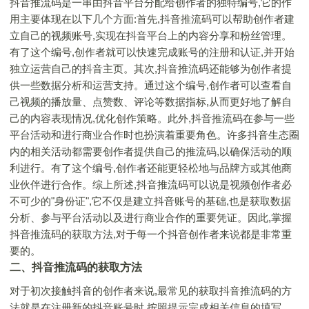
抖音推流码是一串由抖音平台分配给创作者的独特编号,它的作
用主要体现在以下几个方面:首先,抖音推流码可以帮助创作者建
立自己的视频账号,实现在抖音平台上的内容分享和粉丝管理。
有了这个编号,创作者就可以快速完成账号的注册和认证,并开始
独立运营自己的抖音主页。其次,抖音推流码还能够为创作者提
供一些数据分析和运营支持。通过这个编号,创作者可以查看自
己视频的播放量、点赞数、评论等数据指标,从而更好地了解自
己的内容表现情况,优化创作策略。此外,抖音推流码在参与一些
平台活动和进行商业合作时也扮演着重要角色。许多抖音生态圈
内的相关活动都需要创作者提供自己的推流码,以确保活动的顺
利进行。有了这个编号,创作者还能更轻松地与品牌方或其他商
业伙伴进行合作。综上所述,抖音推流码可以说是视频创作者必
不可少的"身份证",它不仅是建立抖音账号的基础,也是获取数据
分析、参与平台活动以及进行商业合作的重要凭证。因此,掌握
抖音推流码的获取方法,对于每一个抖音创作者来说都是非常重
要的。
二、抖音推流码的获取方法
对于初次接触抖音的创作者来说,最常见的获取抖音推流码的方
法就是在注册新的抖音账号时,按照提示完成相关信息的填写。