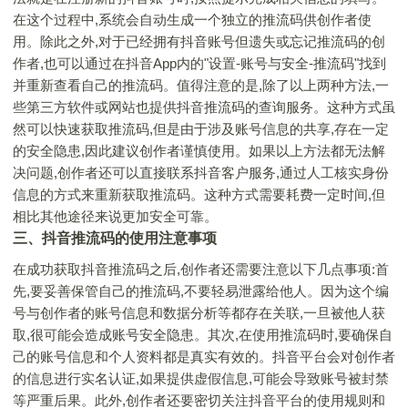
在这个过程中,系统会自动生成一个独立的推流码供创作者使
用。除此之外,对于已经拥有抖音账号但遗失或忘记推流码的创
作者,也可以通过在抖音App内的"设置-账号与安全-推流码"找到
并重新查看自己的推流码。值得注意的是,除了以上两种方法,一
些第三方软件或网站也提供抖音推流码的查询服务。这种方式虽
然可以快速获取推流码,但是由于涉及账号信息的共享,存在一定
的安全隐患,因此建议创作者谨慎使用。如果以上方法都无法解
决问题,创作者还可以直接联系抖音客户服务,通过人工核实身份
信息的方式来重新获取推流码。这种方式需要耗费一定时间,但
相比其他途径来说更加安全可靠。
三、抖音推流码的使用注意事项
在成功获取抖音推流码之后,创作者还需要注意以下几点事项:首
先,要妥善保管自己的推流码,不要轻易泄露给他人。因为这个编
号与创作者的账号信息和数据分析等都存在关联,一旦被他人获
取,很可能会造成账号安全隐患。其次,在使用推流码时,要确保自
己的账号信息和个人资料都是真实有效的。抖音平台会对创作者
的信息进行实名认证,如果提供虚假信息,可能会导致账号被封禁
等严重后果。此外,创作者还要密切关注抖音平台的使用规则和