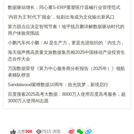
数据驱动增长：同心雁S-ERP重塑医疗器械行业管理范式
'内容为王'时代下'掘金'，短剧出海成为文化输出新风口
算力甜点位决定智驾节奏！地平线吕鹏详解数据驱动时代的
用户体验突围战
小鹏汽车何小鹏：AI 是生产力，更是先进组织的「内生力」
海天瑞声携高质量文旅数据集亮相2025中国移动产业投资生
态合作大会
万国数据荣登《算力中心服务商分析报告（2025年）》领航
者梯队榜首
Sandalwood紫檀数据10周年：拾光筑梦，新境启行
百度搜索2025高考大数据：8000万人使用百度高考服务，超
3000万人使用AI志愿
306
7615 浏览
点赞