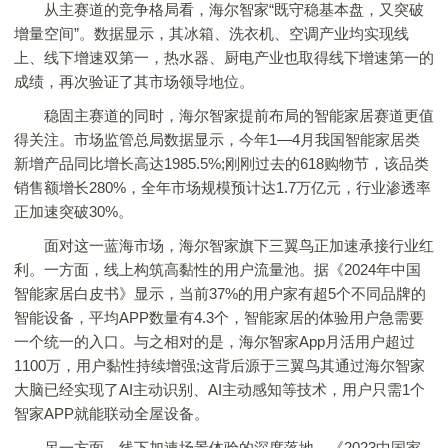
从主赛道的竞争格局看，海尔智家“既守稳基本盘，又突破
增量空间”。数据显示，其冰箱、洗衣机、空调产业均实现线
上、线下增速双第一，热水器、厨电产业也取得线下增速第一的
成绩，再次验证了其市场领导地位。
稳固主赛道的同时，海尔智家提前布局的智能家居赛道更值
得关注。市场监管总局数据显示，今年1—4月我国智能家居类
新增产品同比增长高达1985.5%;刚刚过去的618购物节，该品类
销售额增长280%，全年市场规模预计达1.7万亿元，行业渗透率
正加速突破30%。
面对这一蓝海市场，海尔智家旗下三翼鸟正加速承接行业红
利。一方面，线上构筑高黏性的用户流量池。据《2024年中国
智能家居白皮书》显示，当前37%的用户家有超5个不同品牌的
智能设备，平均APP数量有4.3个，智能家居的体验用户急需要
一个统一的入口。与之相对的是，海尔智家App月活用户超过
1100万，用户黏性持续增强;这背后源于三翼鸟其通过海尔智家
大脑已经实现了AI主动识别、AI主动感知等技术，用户只需1个
智家APP就能联动全屋设备。
另一方面，线下加速场景体验的深度落地。《2023中国家