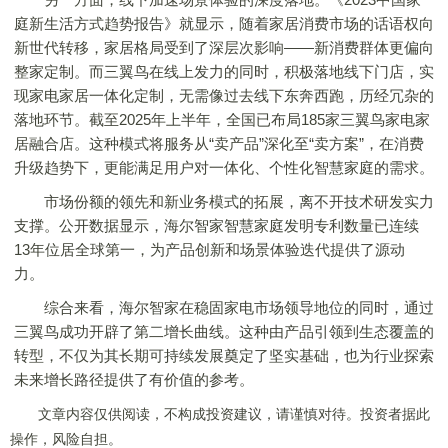
庭新生活方式趋势报告》就显示，随着家居消费市场的话语权向
新世代转移，家居格局受到了深层次影响——新消费群体更偏向
整家定制。而三翼鸟在线上发力的同时，积极落地线下门店，实
现家电家居一体化定制，无需像过去线下东奔西跑，历经冗杂的
落地环节。截至2025年上半年，全国已布局185家三翼鸟家电家
居融合店。这种模式将服务从“卖产品”深化至“卖方案”，在消费
升级趋势下，更能满足用户对一体化、个性化智慧家庭的需求。
市场份额的领先和新业务模式的拓展，离不开技术研发实力
支撑。公开数据显示，海尔智家智慧家庭发明专利数量已连续
13年位居全球第一，为产品创新和场景体验迭代提供了源动
力。
综合来看，海尔智家在稳固家电市场领导地位的同时，通过
三翼鸟成功开辟了第二增长曲线。这种由产品引领到生态覆盖的
转型，不仅为其长期可持续发展奠定了坚实基础，也为行业探索
未来增长路径提供了有价值的参考。
文章内容仅供阅读，不构成投资建议，请谨慎对待。投资者据此
操作，风险自担。