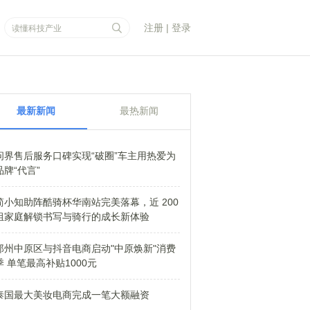
注册
|
登录
最新新闻
最热新闻
问界售后服务口碑实现“破圈”车主用热爱为
品牌“代言”
简小知助阵酷骑杯华南站完美落幕，近 200
组家庭解锁书写与骑行的成长新体验
郑州中原区与抖音电商启动"中原焕新"消费
季 单笔最高补贴1000元
泰国最大美妆电商完成一笔大额融资