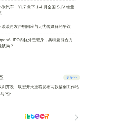
小米汽车：YU7 拿下 1-4 月全国 SUV 销量
第一
王暖暖再发声明回应与无忧传媒解约争议
OpenAI IPO内忧外患缠身，奥特曼能否力
挽破局？
态
更多>>