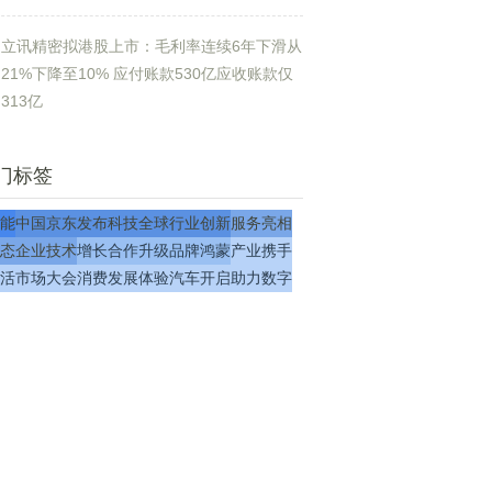
立讯精密拟港股上市：毛利率连续6年下滑从
21%下降至10% 应付账款530亿应收账款仅
313亿
门标签
能
中国
京东
发布
科技
全球
行业
创新
服务
亮相
态
企业
技术
增长
合作
升级
品牌
鸿蒙
产业
携手
活
市场
大会
消费
发展
体验
汽车
开启
助力
数字