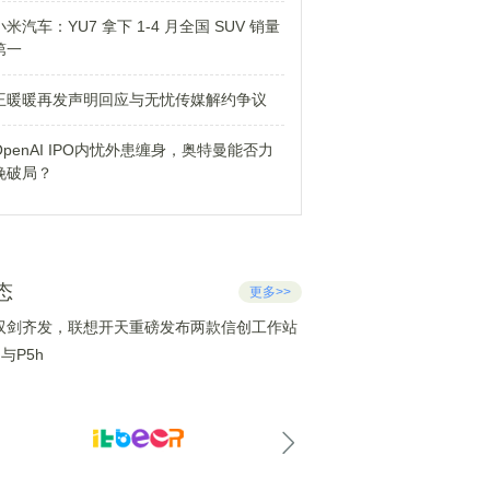
小米汽车：YU7 拿下 1-4 月全国 SUV 销量
第一
王暖暖再发声明回应与无忧传媒解约争议
OpenAI IPO内忧外患缠身，奥特曼能否力
挽破局？
态
更多>>