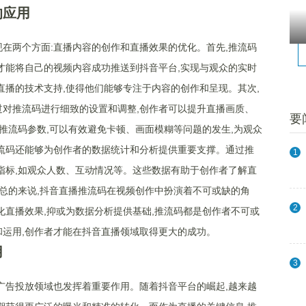
的应用
在两个方面:直播内容的创作和直播效果的优化。首先,推流码
才能将自己的视频内容成功推送到抖音平台,实现与观众的实时
直播的技术支持,使得他们能够专注于内容的创作和呈现。其次,
对推流码进行细致的设置和调整,创作者可以提升直播画质、
要
置推流码参数,可以有效避免卡顿、画面模糊等问题的发生,为观众
流码还能够为创作者的数据统计和分析提供重要支撑。通过推
1
指标,如观众人数、互动情况等。这些数据有助于创作者了解直
。总的来说,抖音直播推流码在视频创作中扮演着不可或缺的角
2
化直播效果,抑或为数据分析提供基础,推流码都是创作者不可或
运用,创作者才能在抖音直播领域取得更大的成功。
用
3
广告投放领域也发挥着重要作用。随着抖音平台的崛起,越来越