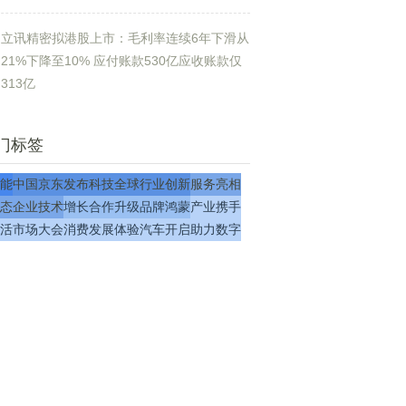
立讯精密拟港股上市：毛利率连续6年下滑从
21%下降至10% 应付账款530亿应收账款仅
313亿
门标签
能
中国
京东
发布
科技
全球
行业
创新
服务
亮相
态
企业
技术
增长
合作
升级
品牌
鸿蒙
产业
携手
活
市场
大会
消费
发展
体验
汽车
开启
助力
数字