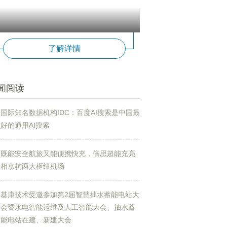
了解详情
闻阅读
国际知名数据机构IDC：百度AI搜索是中国最
好的通用AI搜索
既能安全航旅又能便携快充，倍思超能充亮
相京杭两大枢纽机场
基康技术受邀参加第2届智慧抽水蓄能电站大
会暨水电智能运维及人工智能大会、抽水蓄
能电站在建、新建大会