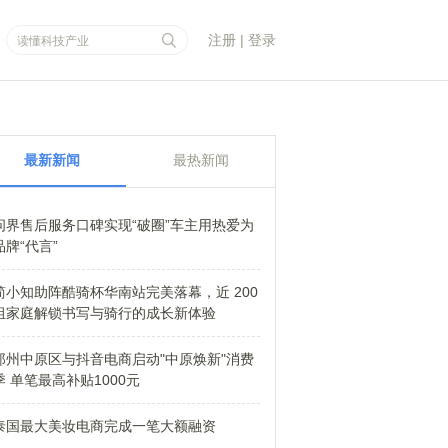
注册
|
登录
最新新闻
最热新闻
问界售后服务口碑实现“破圈”车主用热爱为
品牌“代言”
简小知助阵酷骑杯华南站完美落幕，近 200
组家庭解锁书写与骑行的成长新体验
郑州中原区与抖音电商启动"中原焕新"消费
季 单笔最高补贴1000元
泰国最大美妆电商完成一笔大额融资