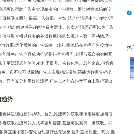
期获得更广泛的曝光和精准的转化。而作为直播的关键信息,推
流码可以帮助广告主实现精准的广告投放。通过对推流码的设
4
到目标受众面前,提高广告效果。例如,结合推流码中包含的地理
定向,精准触达感兴趣的消费者群体。其次,推流码还可以为广告
能够获取直播过程中的各项数据指标,如观众人数、互动情况、
放效果,优化后续的广告策略。此外,推流码在直播广告投放中
热
主能够将广告内容成功推送到抖音直播间,实现与观众的实时互
智
来了更沉浸式的体验,有利于提升广告转化率。总的来说,抖音直
生
色。它不仅可以帮助广告主实现精准投放,还能为数据分析提
生
持。只有充分利用好推流码,广告主才能在抖音平台上取得更出
的趋势
用也将呈现出新的趋势。首先,推流码的获取和使用将更加简便
作者获取推流码的方式将更加便捷,甚至可以实现一键获取。同
够根据直播场景的变化自动进行优化调整,提升直播质量。其次,推