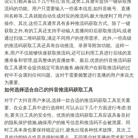
说它们都具备以下几个特点:首先,这类工具通常提供一键获取推
流码的功能。用户只需要输入一些基本信息,如抖音账号、直播
间名称等,工具就能自动生成对应的推流码,极大地便利了用户的
操作。其次,这些工具通常具有多种推流码获取方式。除了一键
获取之外,有的工具还支持手动输入直播间ID后获取推流码,或者
通过扫描二维码获取,满足不同用户的使用需求。此外,一些高级
的推流码获取工具还具有自动推流、录屏等附加功能。这样一
来,用户不仅能够快速获取推流码,还可以利用工具进行后续的直
播准备和管理,提高整体的直播效率。最后,优质的抖音推流码获
取工具通常会提供稳定可靠的服务,确保用户在获取推流码的过
程中不会遇到任何问题。这对于需要频繁进行直播的用户来说尤
为重要。
如何选择适合自己的抖音推流码获取工具
对于广大抖音用户来说,选择一款合适的推流码获取工具至关重
要。在众多工具中进行选择时,可以从以下几个方面进行考虑:首
先,要关注工具的安全性。优质的推流码获取工具应该具备良好
的隐私保护措施,确保用户的账号信息和推流码不会被泄露。同
时工具本身也要保持稳定运行,避免出现各种技术故障。其次,工
具的功能特点也是选择时的重点。不同用户对直播的需求和习惯