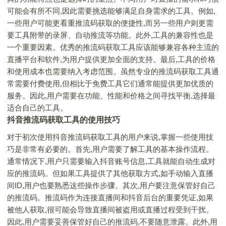
可能会有所不同,因此需要挑选能够满足自身需求的工具。例如,
一些用户可能更看重推流码获取的便捷性,而另一些用户则更需
要工具附带的录屏、自动推流等功能。此外,工具的兼容性也是
一个重要因素。优秀的推流码获取工具应该能够兼容各种主流的
直播平台和软件,为用户提供更加全面的支持。最后,工具的价格
和使用成本也需要纳入考虑范围。虽然专业的推流码获取工具通
常需要付费使用,但相比于免费工具它们通常能提供更加优质的
服务。因此,用户需要在功能、性能和价格之间寻找平衡,选择最
适合自己的工具。
抖音推流码获取工具的使用技巧
对于初次使用抖音推流码获取工具的用户来说,掌握一些使用技
巧是非常有必要的。首先,用户需要了解工具的基本操作流程。
通常情况下,用户只需要输入抖音账号信息,工具就能自动生成对
应的推流码。但如果工具提供了其他获取方式,如手动输入直播
间ID,用户也要熟悉这些操作步骤。其次,用户要注意保管好自己
的推流码。推流码作为连接直播间和抖音后台的重要凭证,如果
被他人获取,很可能会导致直播间被盗用或直播过程受到干扰。
因此,用户需要妥善保管好自己的推流码,不要随意泄露。此外,用