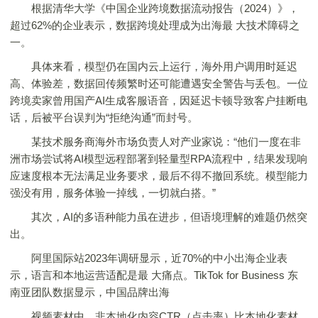
根据清华大学《中国企业跨境数据流动报告（2024）》，
超过62%的企业表示，数据跨境处理成为出海最 大技术障碍之
一。
具体来看，模型仍在国内云上运行，海外用户调用时延迟
高、体验差，数据回传频繁时还可能遭遇安全警告与丢包。一位
跨境卖家曾用国产AI生成客服语音，因延迟卡顿导致客户挂断电
话，后被平台误判为“拒绝沟通”而封号。
某技术服务商海外市场负责人对产业家说：“他们一度在非
洲市场尝试将AI模型远程部署到轻量型RPA流程中，结果发现响
应速度根本无法满足业务要求，最后不得不撤回系统。模型能力
强没有用，服务体验一掉线，一切就白搭。”
其次，AI的多语种能力虽在进步，但语境理解的难题仍然突
出。
阿里国际站2023年调研显示，近70%的中小出海企业表
示，语言和本地运营适配是最 大痛点。TikTok for Business 东
南亚团队数据显示，中国品牌出海
视频素材中，非本地化内容CTR（点击率）比本地化素材