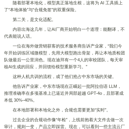
随着部署本地化，模型真正落地生根，这将为 AI 工具插上
了“本地体验”与“合规免签”的双重保险。
第二关，是文化适配。
内容出海这几年，让AI厂商开始明白一个道理：能翻译，不
代表能说人话。
一位在海外做营销获客的技术服务商告诉产业家，“我们今
年开始训练区域微模型，先用大模型跑出骨架，再让本地质检团
队做最后一公里润色。现在迪拜有一个4人的审校团队，每天审
核AI生成的回应，并回馈给模型重新学习。”
这种人机共训的流程，成了他们抢占中东市场的关键。
他告诉产业家，中东市场现在正崛起一批阿拉伯语 LLM，
推理准确率在多项基准上已逼近并局部超越 GPT-4o，且部署成
本低 30%–40%。
在本地部署和本地化之外，合规也需要更加“实时”。
过去企业的合规动作像“年检”，上线前抱着大文件去做一次
审计，规则一变，产品立即踩雷。现在，可以看到一些主流云厂