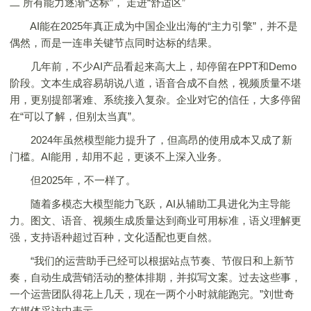
二 所有能力逐渐“达标”， 走进“舒适区”
AI能在2025年真正成为中国企业出海的“主力引擎”，并不是
偶然，而是一连串关键节点同时达标的结果。
几年前，不少AI产品看起来高大上，却停留在PPT和Demo
阶段。文本生成容易胡说八道，语音合成不自然，视频质量不堪
用，更别提部署难、系统接入复杂。企业对它的信任，大多停留
在“可以了解，但别太当真”。
2024年虽然模型能力提升了，但高昂的使用成本又成了新
门槛。AI能用，却用不起，更谈不上深入业务。
但2025年，不一样了。
随着多模态大模型能力飞跃，AI从辅助工具进化为主导能
力。图文、语音、视频生成质量达到商业可用标准，语义理解更
强，支持语种超过百种，文化适配也更自然。
“我们的运营助手已经可以根据站点节奏、节假日和上新节
奏，自动生成营销活动的整体排期，并拟写文案。过去这些事，
一个运营团队得花上几天，现在一两个小时就能跑完。”刘世奇
在媒体采访中表示。