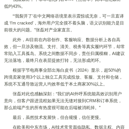
低约43%。
“‘我裂开了’在中文网络语境里表示震惊或无奈，可一旦直译
成 ‘I’m cracked’，海外用户完全摸不着头脑，语义识别能力是目
前很大的问题。”张磊对产业家直言。
此外，AI目前在内容创作、客服响应、数据分析上各自高
效，但一旦涉及物流、支付、清关、税务等真实履约环节，却常
常陷入工具孤岛。系统之间数据不同步，责任归属模糊，AI建议
无法落地，最终只在表层提效打转，无法形成闭环。
根据字节电商事业部出海白皮书（2024）显示，超50%的
跨境卖家使用3个以上独立工具完成投放、客服、支付和仓储，
系统不互通导致运营人均效率低于本土商家30%以上。
张磊对此也感触深刻：“我们的AI外呼系统能高效识别用户
意向，但客户跟进流程如果无法无缝对接到CRM和订单系统，
那么前端产生的所有热度很可能在后端被消耗掉。”
最后，虽然技术发展快，但合规慢，信任更慢。
在欧美和中东市场，AI技术常常面临隐私、数据主权、内容