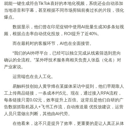
就能一键生成符合TikTok喜好的本地化视频，系统还会自动添加
当地语音和字幕，甚至根据不同市场剪辑前奏过长的片段，强化
爆点。
数据显示，他们曾在印尼促销中使用AI批量生成30多条短视
频，根据点击率自动优化投放，ROI提升了近40%。
而在最耗时的客服环节，AI也在全面接管。
“我们的AI外呼平台，已经可以独立完成从线索筛选到意向
确认的全流程。”某外呼技术服务商相关负责人张磊（化名）对
产业家说。
运营端也在去人工化。
易触科技创始人黄学烽在某媒体采访中提到，他们早期靠人
工上传商品链接，一条成本约5元。现在，通过接入RPA流程，
每条链接只需0.02元，效率提升上百倍。这背后是他们自研的广
告数据抓取机器人+飞书工作流，自动推送最 优投放建议，运营
人员只需做出判断，其他由AI代劳。
在他看来，这不只是提升了效率，更重要的是让人真正从体