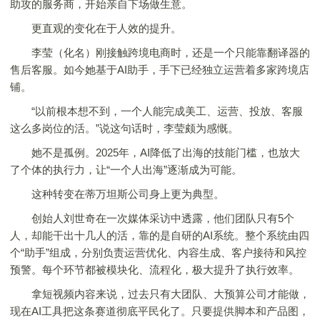
助攻的服务商，开始亲自下场做生意。
更直观的变化在于人效的提升。
李莹（化名）刚接触跨境电商时，还是一个只能靠翻译器的
售后客服。如今她基于AI助手，手下已经独立运营着多家跨境店
铺。
“以前根本想不到，一个人能完成美工、运营、投放、客服
这么多岗位的活。”说这句话时，李莹颇为感慨。
她不是孤例。2025年，AI降低了出海的技能门槛，也放大
了个体的执行力，让“一个人出海”逐渐成为可能。
这种转变在蒂万坦斯公司身上更为典型。
创始人刘世奇在一次媒体采访中透露，他们团队只有5个
人，却能干出十几人的活，靠的是自研的AI系统。整个系统由四
个“助手”组成，分别负责运营优化、内容生成、客户接待和风控
预警。每个环节都被模块化、流程化，极大提升了执行效率。
拿短视频内容来说，过去只有大团队、大预算公司才能做，
现在AI工具把这条赛道彻底平民化了。只要提供脚本和产品图，