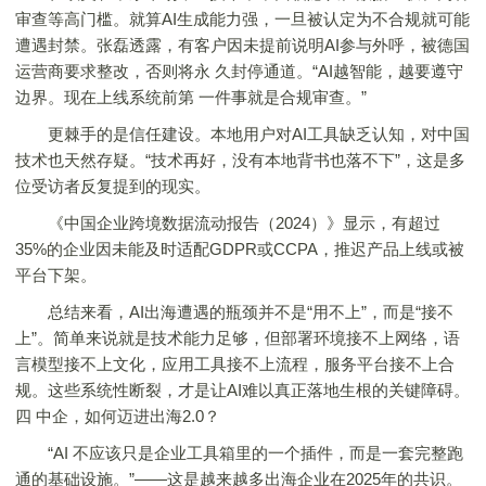
审查等高门槛。就算AI生成能力强，一旦被认定为不合规就可能
遭遇封禁。张磊透露，有客户因未提前说明AI参与外呼，被德国
运营商要求整改，否则将永 久封停通道。“AI越智能，越要遵守
边界。现在上线系统前第 一件事就是合规审查。”
更棘手的是信任建设。本地用户对AI工具缺乏认知，对中国
技术也天然存疑。“技术再好，没有本地背书也落不下”，这是多
位受访者反复提到的现实。
《中国企业跨境数据流动报告（2024）》显示，有超过
35%的企业因未能及时适配GDPR或CCPA，推迟产品上线或被
平台下架。
总结来看，AI出海遭遇的瓶颈并不是“用不上”，而是“接不
上”。简单来说就是技术能力足够，但部署环境接不上网络，语
言模型接不上文化，应用工具接不上流程，服务平台接不上合
规。这些系统性断裂，才是让AI难以真正落地生根的关键障碍。
四 中企，如何迈进出海2.0？
“AI 不应该只是企业工具箱里的一个插件，而是一套完整跑
通的基础设施。”——这是越来越多出海企业在2025年的共识。