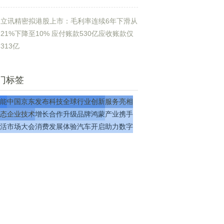
立讯精密拟港股上市：毛利率连续6年下滑从
21%下降至10% 应付账款530亿应收账款仅
313亿
门标签
能
中国
京东
发布
科技
全球
行业
创新
服务
亮相
态
企业
技术
增长
合作
升级
品牌
鸿蒙
产业
携手
活
市场
大会
消费
发展
体验
汽车
开启
助力
数字