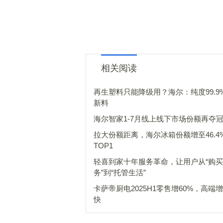
相关阅读
再生塑料只能降级用？海尔：纯度99.9
新料
海尔智家1-7月线上线下市场份额再夺
拉大份额距离，海尔冰箱份额增至46.4
TOP1
轻喜到家十年服务革命，让用户从“购
务”到“托管生活”
卡萨帝厨电2025H1零售增60%，高端
快