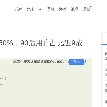
推荐
汽车
AI
手机
游戏
数码
最新
0%，90后用户占比近9成
家电
已悄
皮