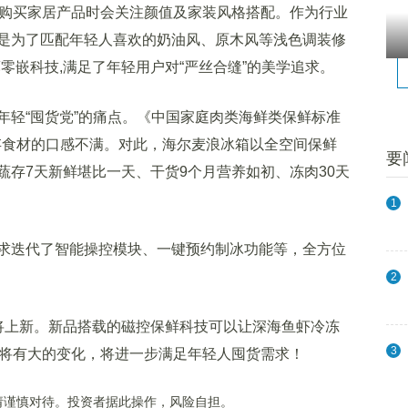
”在购买家居产品时会关注颜值及家装风格搭配。作为行业
是为了匹配年轻人喜欢的奶油风、原木风等浅色调装修
薄零嵌科技,满足了年轻用户对“严丝合缝”的美学追求。
轻“囤货党”的痛点。《中国家庭肉类海鲜类保鲜标准
储存食材的口感不满。对此，海尔麦浪冰箱以全空间保鲜
要
蔬存7天新鲜堪比一天、干货9个月营养如初、冻肉30天
1
迭代了智能操控模块、一键预约制冰功能等，全方位
2
上新。新品搭载的磁控保鲜科技可以让深海鱼虾冷冻
3
也将有大的变化，将进一步满足年轻人囤货需求！
谨慎对待。投资者据此操作，风险自担。