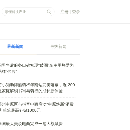
注册
|
登录
最新新闻
最热新闻
问界售后服务口碑实现“破圈”车主用热爱为
品牌“代言”
简小知助阵酷骑杯华南站完美落幕，近 200
组家庭解锁书写与骑行的成长新体验
郑州中原区与抖音电商启动"中原焕新"消费
季 单笔最高补贴1000元
泰国最大美妆电商完成一笔大额融资