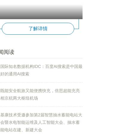
了解详情
闻阅读
国际知名数据机构IDC：百度AI搜索是中国最
好的通用AI搜索
既能安全航旅又能便携快充，倍思超能充亮
相京杭两大枢纽机场
基康技术受邀参加第2届智慧抽水蓄能电站大
会暨水电智能运维及人工智能大会、抽水蓄
能电站在建、新建大会