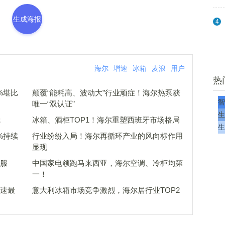
生成海报
4
海尔
增速
冰箱
麦浪
用户
热
%堪比
颠覆“能耗高、波动大”行业顽症！海尔热泵获
智
唯一“双认证”
生
冠
冰箱、酒柜TOP1！海尔重塑西班牙市场格局
生
%持续
行业纷纷入局！海尔再循环产业的风向标作用
显现
买服
中国家电领跑马来西亚，海尔空调、冷柜均第
一！
增速最
意大利冰箱市场竞争激烈，海尔居行业TOP2