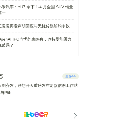
小米汽车：YU7 拿下 1-4 月全国 SUV 销量
第一
王暖暖再发声明回应与无忧传媒解约争议
OpenAI IPO内忧外患缠身，奥特曼能否力
挽破局？
态
更多>>