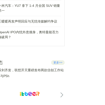
小米汽车：YU7 拿下 1-4 月全国 SUV 销量
第一
王暖暖再发声明回应与无忧传媒解约争议
OpenAI IPO内忧外患缠身，奥特曼能否力
挽破局？
态
更多>>