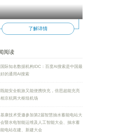
了解详情
闻阅读
国际知名数据机构IDC：百度AI搜索是中国最
好的通用AI搜索
既能安全航旅又能便携快充，倍思超能充亮
相京杭两大枢纽机场
基康技术受邀参加第2届智慧抽水蓄能电站大
会暨水电智能运维及人工智能大会、抽水蓄
能电站在建、新建大会