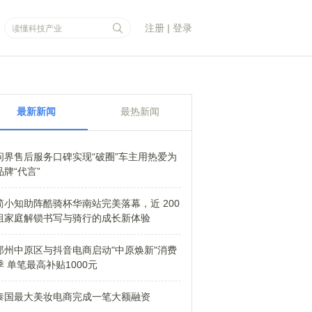
注册
|
登录
最新新闻
最热新闻
问界售后服务口碑实现“破圈”车主用热爱为
品牌“代言”
简小知助阵酷骑杯华南站完美落幕，近 200
组家庭解锁书写与骑行的成长新体验
郑州中原区与抖音电商启动"中原焕新"消费
季 单笔最高补贴1000元
泰国最大美妆电商完成一笔大额融资