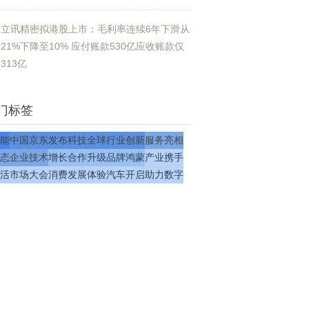
立讯精密拟港股上市：毛利率连续6年下滑从
21%下降至10% 应付账款530亿应收账款仅
313亿
门标签
能
中国
京东
发布
科技
全球
行业
创新
服务
亮相
态
企业
技术
增长
合作
升级
品牌
鸿蒙
产业
携手
活
市场
大会
消费
发展
体验
汽车
开启
助力
数字