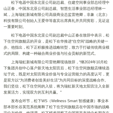
松下电器中国东北亚公司副总裁、住建空间事业部总经理中
山正春，中国东北亚公司副总裁、智慧生活事业部总经理林一
斌，上海瑞虹新城有限公司高级商业总监雷艳卿，非象（北京）
科技有限公司创始人王爱华等嘉宾出席典礼并共同剪彩，见证这
一重要时刻。
松下电器中国东北亚公司副总裁中山正春在致辞中表示，松
下住空间旗舰店的开业，是松下在华推进“住空间”战略的关键一
步。他指出，松下正积极推进战略转型，致力于打破传统商业模
式的局限、构建一种融合商业价值与社会贡献的新范式。
上海瑞虹新城有限公司雷艳卿现场致辞，“继2024年10月松
下集团共创中心落户新天地太阳宫后，松下住空间旗舰店继续选
址于此，既是对太阳宫商业价值与专业运营能力的高度认可，更
是双方以“为消费者创造美好生活”为共同目标的深度战略合作。
我们坚信，松下住空间的入驻，将为瑞虹新天地太阳宫注入全新
发展活力，实现双方的互利共赢。”
发布会环节，松下WS（Wellness Smart 智感健康）事业本
部本部长谷英范系统阐释了松下住空间旗舰店在中国市场的战略
定位与价值。他强调，松下精准洞察了中国家装市场中长期存在