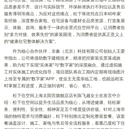
品质参差不齐、设计与实际脱节、环保标准执行不到位以及售后
服务薄弱等痛点，为应对这些痛点，松下将依托在日本60年家
装经验，深度整合家电、住宅设备与建材全品类资源，打造集展
示、体验、咨询、服务于一体的全景式住空间平台，让消费者告
别“多方对接、效果失控”的家装困境，为消费者提供真正意义上
的“健康住宅整体解决方案”。
作为核心合作伙伴，非象（北京）科技有限公司创始人王爱
华指出，公司将借助数字建模技术，精准把控家装实景落成效
果，助力松下实现“实体家”与“数字家”的深度融合。通过虚拟施
工对实体施工的优化指导，项目团队将在工期内定期将现场图片
上传至专属的“数字家”APP，使业主无需亲临工地，也能远程实
时掌握工程进度，真正做到省时、省心、省力。
松下住空间上海太阳宫旗舰店店长陈飞越女士在发言中介
绍：松下住空间以提升生活品质为核心，从增进健康、轻松家
务、便利性、安全性、精神富足五个维度提供价值。针对上海市
场的独特需求与消费偏好，松下特别推出定制化整装套餐。该套
餐涵盖设计、施工、家电与售后等全流程服务，着重凸显松下住