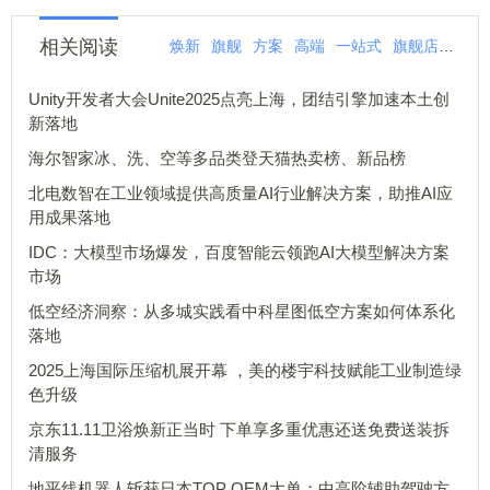
相关阅读
焕新
旗舰
方案
高端
一站式
旗舰店
太阳
Unity开发者大会Unite2025点亮上海，团结引擎加速本土创
新落地
海尔智家冰、洗、空等多品类登天猫热卖榜、新品榜
北电数智在工业领域提供高质量AI行业解决方案，助推AI应
用成果落地
IDC：大模型市场爆发，百度智能云领跑AI大模型解决方案
市场
低空经济洞察：从多城实践看中科星图低空方案如何体系化
落地
2025上海国际压缩机展开幕 ，美的楼宇科技赋能工业制造绿
色升级
京东11.11卫浴焕新正当时 下单享多重优惠还送免费送装拆
清服务
地平线机器人斩获日本TOP OEM大单：中高阶辅助驾驶方