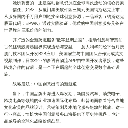
她所赞誉的，正是驱动创意资源在全球高效流动的核心要素
——信任。如今，从厦门集美软件园三期到美国纳斯达克上市，
从服务国内千万用户到链接全球创意资源，一品威客（纳斯达克
股票代码：EPWK）通过实践验证，优质的中国创意服务具备在
世界舞台展现价值的能力。
其打造的全新跨境服务“数字丝绸之路”，推动创意与智慧如
古代丝绸般跨越国界实现流动与交融——意大利华商经平台对接
厦门技术团队开发B2B应用，美国雇主与中国团队合作完成英文
视频制作，日本企业的多语言物流APP由中国开发者承接，这些
跨境合作的背后，是一个正在崛起的全球创意交易数字基础设
施。
战略启航：中国创意出海的新航道
当下，中国品牌出海进入爆发期，新能源汽车、消费电子、
跨境电商等领域的企业加速国际化布局，却普遍面临着符合当地
文化审美的品牌设计、营销策划及本地化服务短缺的挑战。这一
行业痛点，恰恰为中国创意服务出海提供了历史性机遇，也让一
品威客的全球化战略价值凸显。