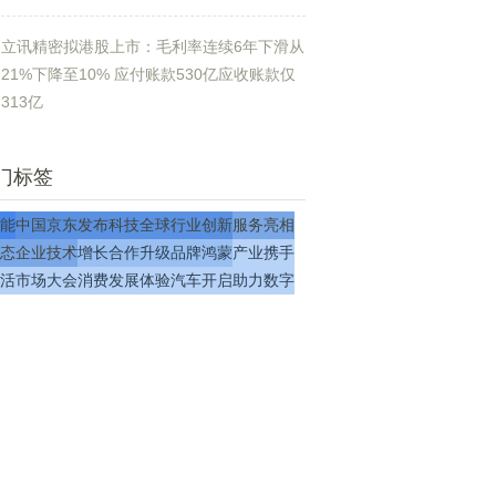
立讯精密拟港股上市：毛利率连续6年下滑从
21%下降至10% 应付账款530亿应收账款仅
313亿
门标签
能
中国
京东
发布
科技
全球
行业
创新
服务
亮相
态
企业
技术
增长
合作
升级
品牌
鸿蒙
产业
携手
活
市场
大会
消费
发展
体验
汽车
开启
助力
数字