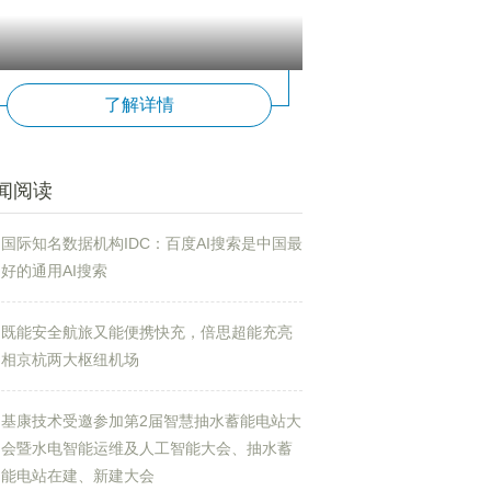
了解详情
闻阅读
国际知名数据机构IDC：百度AI搜索是中国最
好的通用AI搜索
既能安全航旅又能便携快充，倍思超能充亮
相京杭两大枢纽机场
基康技术受邀参加第2届智慧抽水蓄能电站大
会暨水电智能运维及人工智能大会、抽水蓄
能电站在建、新建大会