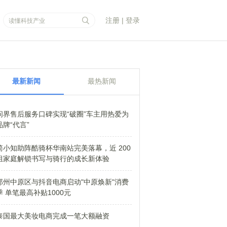
注册
|
登录
最新新闻
最热新闻
问界售后服务口碑实现“破圈”车主用热爱为
品牌“代言”
简小知助阵酷骑杯华南站完美落幕，近 200
组家庭解锁书写与骑行的成长新体验
郑州中原区与抖音电商启动"中原焕新"消费
季 单笔最高补贴1000元
泰国最大美妆电商完成一笔大额融资