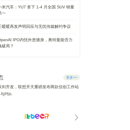
小米汽车：YU7 拿下 1-4 月全国 SUV 销量
第一
王暖暖再发声明回应与无忧传媒解约争议
OpenAI IPO内忧外患缠身，奥特曼能否力
挽破局？
态
更多>>