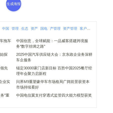
生成海报
中国
管理
生态
资产
国电
产管理
资产管理
客户
重塑
新生
电
 车拖车
中国创意，全球赋能：一品威客搭建跨境服
务“数字丝绸之路”
开始探
2025中国汽车供应链大会：京东政企业务深耕
车企服务
 领先
锚定30000家门店新目标 百胜中国2025餐厅经
理年会聚力启新程
企业实
问界M9重塑豪华车市场格局广阔前景获资本
市场持续看好
务”重
中国电信翼支付穿透式监管四大能力模型获奖