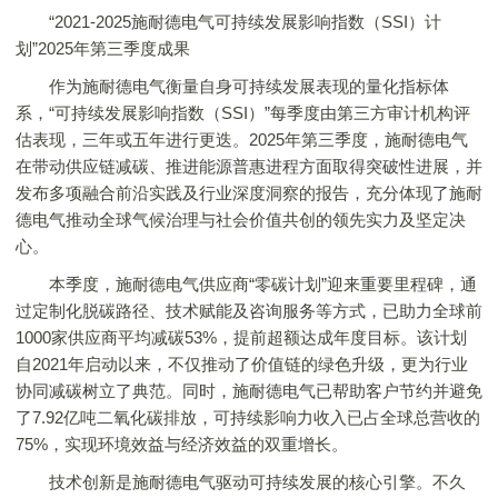
“2021-2025施耐德电气可持续发展影响指数（SSI）计
划”2025年第三季度成果
作为施耐德电气衡量自身可持续发展表现的量化指标体
系，“可持续发展影响指数（SSI）”每季度由第三方审计机构评
估表现，三年或五年进行更迭。2025年第三季度，施耐德电气
在带动供应链减碳、推进能源普惠进程方面取得突破性进展，并
发布多项融合前沿实践及行业深度洞察的报告，充分体现了施耐
德电气推动全球气候治理与社会价值共创的领先实力及坚定决
心。
本季度，施耐德电气供应商“零碳计划”迎来重要里程碑，通
过定制化脱碳路径、技术赋能及咨询服务等方式，已助力全球前
1000家供应商平均减碳53%，提前超额达成年度目标。该计划
自2021年启动以来，不仅推动了价值链的绿色升级，更为行业
协同减碳树立了典范。同时，施耐德电气已帮助客户节约并避免
了7.92亿吨二氧化碳排放，可持续影响力收入已占全球总营收的
75%，实现环境效益与经济效益的双重增长。
技术创新是施耐德电气驱动可持续发展的核心引擎。不久