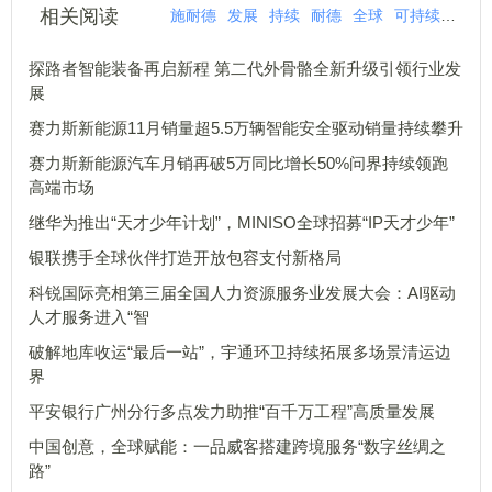
相关阅读
施耐德
发展
持续
耐德
全球
可持续发展
探路者智能装备再启新程 第二代外骨骼全新升级引领行业发
展
赛力斯新能源11月销量超5.5万辆智能安全驱动销量持续攀升
赛力斯新能源汽车月销再破5万同比增长50%问界持续领跑
高端市场
继华为推出“天才少年计划”，MINISO全球招募“IP天才少年”
银联携手全球伙伴打造开放包容支付新格局
科锐国际亮相第三届全国人力资源服务业发展大会：AI驱动
人才服务进入“智
破解地库收运“最后一站”，宇通环卫持续拓展多场景清运边
界
平安银行广州分行多点发力助推“百千万工程”高质量发展
中国创意，全球赋能：一品威客搭建跨境服务“数字丝绸之
路”