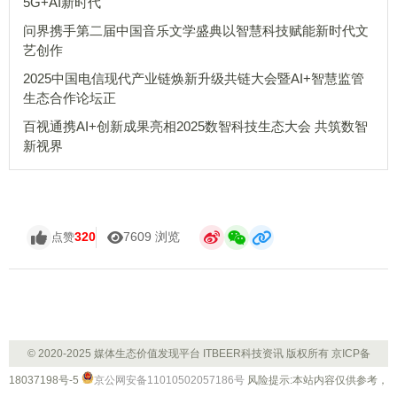
5G+AI新时代
问界携手第二届中国音乐文学盛典以智慧科技赋能新时代文
艺创作
2025中国电信现代产业链焕新升级共链大会暨AI+智慧监管
生态合作论坛正
百视通携AI+创新成果亮相2025数智科技生态大会 共筑数智
新视界
320
7609 浏览
点赞
© 2020-2025 媒体生态价值发现平台 ITBEER科技资讯 版权所有
京ICP备
18037198号-5
京公网安备11010502057186号
风险提示:本站内容仅供参考，