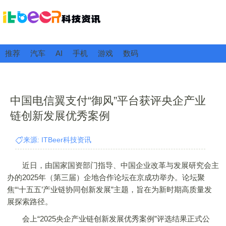
推荐
汽车
AI
手机
游戏
数码
中国电信翼支付“御风”平台获评央企产业
链创新发展优秀案例
来源: ITBeer科技资讯
近日，由国家国资部门指导、中国企业改革与发展研究会主
办的2025年（第三届）企地合作论坛在京成功举办。论坛聚
焦“‘十五五’产业链协同创新发展”主题，旨在为新时期高质量发
展探索路径。
会上“2025央企产业链创新发展优秀案例”评选结果正式公