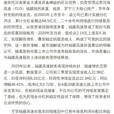
速依托沿海黄金大通道具备稀缺的区位优势，负责管理运营沈海
高速（G15）福建段的泉厦、福泉、罗宁三大核心路产，常年保
持充裕的现金流。自2001年上市至今，该公司已累计实施分红
25次，累计分红金额达68.5亿元，二十余年间持续践行回馈股东
的经营理念。从投资者回报维度来看，福建高速形成了股价与股
息的双重回报格局：2020年至当前，股价从2.14元上涨至4.36
元，实现翻倍增长，叠加稳定的股息收入，构成了可观的总回报
空间。这一股价涨幅，被市场解读为对福建高速价值重估的明确
认可。随着国有控股上市公司市值考核政策的深化，市场普遍认
为福建高速股价上涨动能有望持续释放。
2025年以来，福建高速财务表现持续向好，稳健增长态势
进一步巩固。数据显示，公司前三季度实现营业收入22.98亿
元，归母净利润8.22亿元；经营性净现金流达22.34亿元，同比
增幅46.41%，现净比为2.72倍，在A股20家高速公路上市公司中
排名第3位。充裕的现金流储备，不仅为公司的可持续发展奠定
了基础，也为其现金分红的稳定性提供了保障，增强了投资者对
企业经营的信心。
尽管福建高速在股东回报规划中已将年保底利润分配比例提