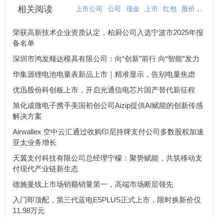
相关阅读
上市公司
公司
现金
上市
红包
股价
再次
荣获高新技术企业资质认定，柏厨公司入选宁波市2025年报
备名单
深圳市鸿发顺达模具有限公司：向“创新”前行 向“智能”发力
华集源锂电池电量表新品上市｜精准显示，告别电量焦虑
优迅股份科创板上市，开启光通信电芯片国产替代新征程
旭化成微电子携手美国初创公司Aizip提供AI赋能的创新传感
解决方案
Airwallex 空中云汇通过收购印尼持牌支付公司多数股权加速
亚太业务增长
天翼支付科技有限公司总经理宁檬：聚势赋能，共筑移动支
付现代产业链新生态
德施曼线上市场销额销量第一，高端市场断层领先
入门即顶配，第三代蓝电E5PLUS正式上市，限时换新价仅
11.98万元