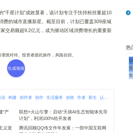
千星计划”成效显著，该计划专注于扶持粉丝量超10
4
消费的城市直播新星。截至目前，计划已覆盖309座城
商家交易额超9.2亿元，成为驱动区域消费增长的重要新
热
谨慎对待。投资者据此操作，风险自担。
智
生
生成海报
生
商业
构建
创作者
创作
生活服务
创收
作者
新生
认证
生活
建“产
联想×火山引擎：启动“天禧AI生态智能体先导
计划”，利润100%给开发者
主义宠
腾讯回顾QQ传文件年发展：一部中国互联网