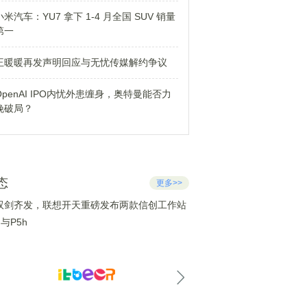
小米汽车：YU7 拿下 1-4 月全国 SUV 销量
第一
王暖暖再发声明回应与无忧传媒解约争议
OpenAI IPO内忧外患缠身，奥特曼能否力
挽破局？
态
更多>>