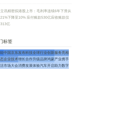
立讯精密拟港股上市：毛利率连续6年下滑从
21%下降至10% 应付账款530亿应收账款仅
313亿
门标签
能
中国
京东
发布
科技
全球
行业
创新
服务
亮相
态
企业
技术
增长
合作
升级
品牌
鸿蒙
产业
携手
活
市场
大会
消费
发展
体验
汽车
开启
助力
数字