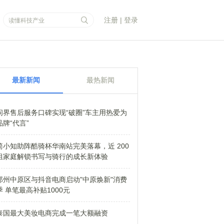
注册
|
登录
最新新闻
最热新闻
问界售后服务口碑实现“破圈”车主用热爱为
品牌“代言”
简小知助阵酷骑杯华南站完美落幕，近 200
组家庭解锁书写与骑行的成长新体验
郑州中原区与抖音电商启动"中原焕新"消费
季 单笔最高补贴1000元
泰国最大美妆电商完成一笔大额融资