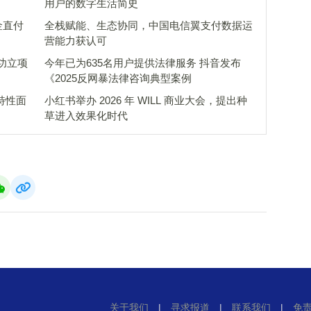
用户的数字生活简史
金直付
全栈赋能、生态协同，中国电信翼支付数据运
营能力获认可
功立项
今年已为635名用户提供法律服务 抖音发布
《2025反网暴法律咨询典型案例
₂特性面
小红书举办 2026 年 WILL 商业大会，提出种
草进入效果化时代
关于我们
|
寻求报道
|
联系我们
|
免