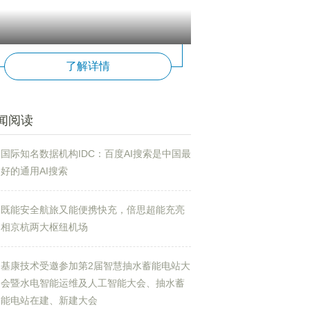
了解详情
闻阅读
国际知名数据机构IDC：百度AI搜索是中国最
好的通用AI搜索
既能安全航旅又能便携快充，倍思超能充亮
相京杭两大枢纽机场
基康技术受邀参加第2届智慧抽水蓄能电站大
会暨水电智能运维及人工智能大会、抽水蓄
能电站在建、新建大会