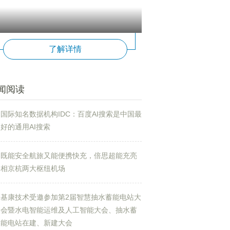
了解详情
闻阅读
国际知名数据机构IDC：百度AI搜索是中国最
好的通用AI搜索
平
数字化
海金
数字
上海
既能安全航旅又能便携快充，倍思超能充亮
相京杭两大枢纽机场
基康技术受邀参加第2届智慧抽水蓄能电站大
会暨水电智能运维及人工智能大会、抽水蓄
能电站在建、新建大会