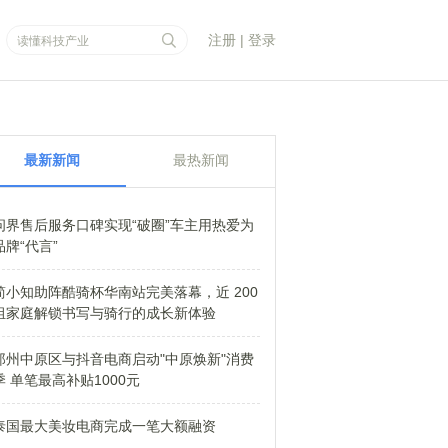
注册
|
登录
最新新闻
最热新闻
问界售后服务口碑实现“破圈”车主用热爱为
品牌“代言”
简小知助阵酷骑杯华南站完美落幕，近 200
组家庭解锁书写与骑行的成长新体验
郑州中原区与抖音电商启动"中原焕新"消费
季 单笔最高补贴1000元
泰国最大美妆电商完成一笔大额融资