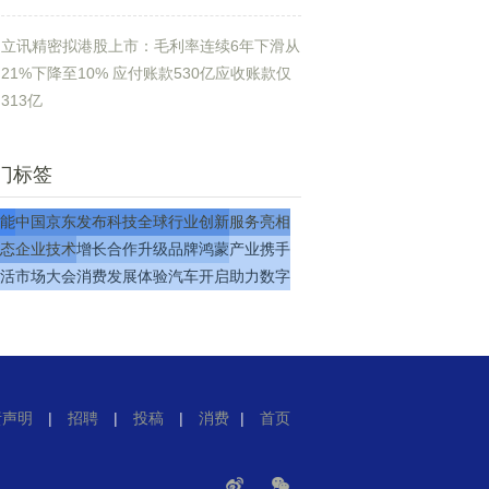
立讯精密拟港股上市：毛利率连续6年下滑从
21%下降至10% 应付账款530亿应收账款仅
313亿
门标签
能
中国
京东
发布
科技
全球
行业
创新
服务
亮相
态
企业
技术
增长
合作
升级
品牌
鸿蒙
产业
携手
活
市场
大会
消费
发展
体验
汽车
开启
助力
数字
责声明
|
招聘
|
投稿
|
消费
|
首页