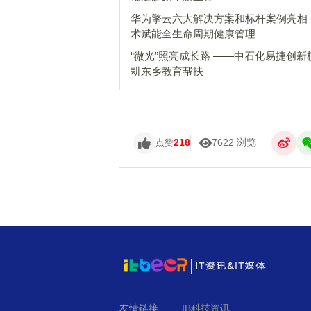
华为擎云六大解决方案和标杆案例亮相
术赋能全生命周期健康管理
“微光”照亮成长路 ——中石化易捷创新
耕东乡教育帮扶
218
7622 浏览
点赞
友情链接
IB科技资讯