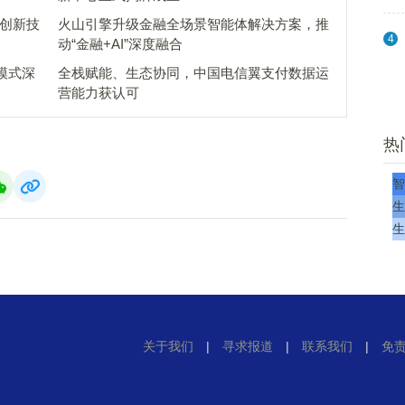
 创新技
火山引擎升级金融全场景智能体解决方案，推
4
动“金融+AI”深度融合
模式深
全栈赋能、生态协同，中国电信翼支付数据运
营能力获认可
热
智
生
生
关于我们
|
寻求报道
|
联系我们
|
免