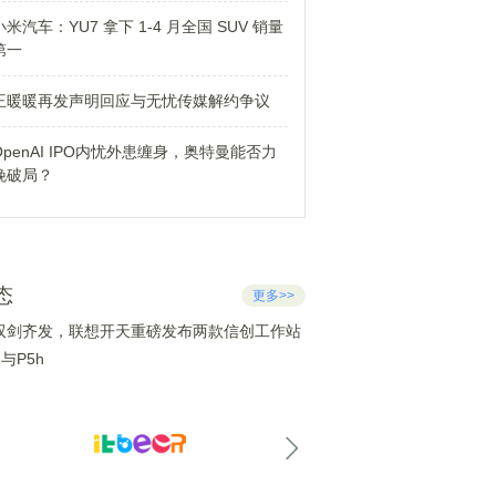
小米汽车：YU7 拿下 1-4 月全国 SUV 销量
第一
王暖暖再发声明回应与无忧传媒解约争议
OpenAI IPO内忧外患缠身，奥特曼能否力
挽破局？
态
更多>>