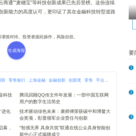
“云商通”“麦穗宝”等科技创新成果已先后登榜。这份连续
创新能力的高度认可，更印证了其在金融科技转型道路
谨慎对待。投资者据此操作，风险自担。
生成海报
要
1
通联
零售银行
上海金融
金融创新
创新奖
零售
平台
转型
创新
化
2
业科技
腾讯回顾QQ传文件年发展：一部中国互联网
用户的数字生活简史
才进化
技术驱动绿色未来：康师傅荣获碳中和博鳌大
3
会奖项，彰显领军企业责任与创新
启幕，
“智感无界 具身共筑”联通在线公众具身智能创
新中心正式揭牌成立