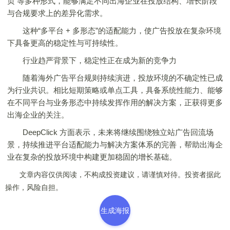
页 等多种形式，能够满足不同出海企业在投放结构、增长阶段
与合规要求上的差异化需求。
这种“多平台 + 多形态”的适配能力，使广告投放在复杂环境
下具备更高的稳定性与可持续性。
行业趋严背景下，稳定性正在成为新的竞争力
随着海外广告平台规则持续演进，投放环境的不确定性已成
为行业共识。相比短期策略或单点工具，具备系统性能力、能够
在不同平台与业务形态中持续发挥作用的解决方案，正获得更多
出海企业的关注。
DeepClick 方面表示，未来将继续围绕独立站广告回流场
景，持续推进平台适配能力与解决方案体系的完善，帮助出海企
业在复杂的投放环境中构建更加稳固的增长基础。
文章内容仅供阅读，不构成投资建议，请谨慎对待。投资者据此
操作，风险自担。
生成海报