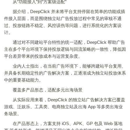
从“功能接入”到“方案级适配”
据介绍，DeepClick 并未将平台支持停留在简单的功能或插
件接入层面，而是围绕独立站广告投放过程中常见的审核不通
过、投放链路不稳定、风控误伤等问题，进行系统化的方案设
计。
通过对不同建站平台特性的统一适配，DeepClick 帮助广告
主在多个平台环境下保持投放逻辑与回流策略的一致性，降低因
平台差异带来的投放成本与运营复杂度。
业内人士指出，在当前广告环境下，能够跨建站平台复用、
并具备长期稳定性的广告解决方案，正逐渐成为独立站投放体系
中的重要基础能力。
覆盖多产品形态，适配多元出海场景
从实际应用来看，DeepClick 的独立站广告解决方案已覆盖
游戏、泛娱乐、工具类、电商独立站及出海 App 等多类出海业
务场景。
在产品形态上，方案支持 iOS、APK、GP 包及 Web 落地