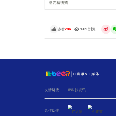
刚需精明购
286
7609 浏览
点赞
友情链接
IB科技资讯
合作伙伴