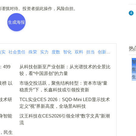
谨慎对待。投资者据此操作，风险自担。
4
生成海报
热
核实
社会责任
殊荣
实力
度数
智化
双料
担当
创新
责任
科技
智
499
从科技创新至产业创新：从光谱技术的全景比
生
较，看“中国原创”的力量
生
技榜 以
市场交投活跃，聚焦结构转型：资本市场“量
稳质升”下，长鑫科技或引领投资新
技术研
TCL实业CES 2026：SQD-Mini LED显示技术
定义“视”界新高度，全场景AI科技
具身智能
汉王科技在CES2026引领全球“数字文具”新潮
流
级，民生