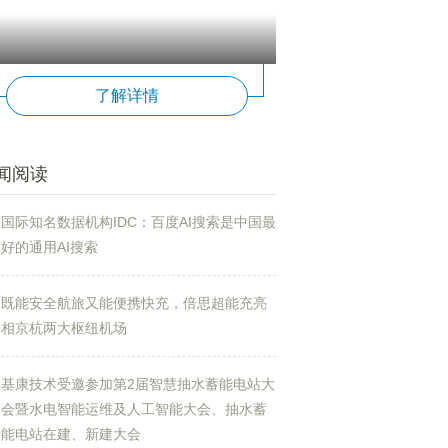
了解详情
闻阅读
国际知名数据机构IDC：百度AI搜索是中国最
好的通用AI搜索
既能安全航旅又能便携快充，倍思超能充亮
相京杭两大枢纽机场
基康技术受邀参加第2届智慧抽水蓄能电站大
会暨水电智能运维及人工智能大会、抽水蓄
能电站在建、新建大会