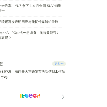
小米汽车：YU7 拿下 1-4 月全国 SUV 销量
第一
王暖暖再发声明回应与无忧传媒解约争议
OpenAI IPO内忧外患缠身，奥特曼能否力
挽破局？
态
更多>>