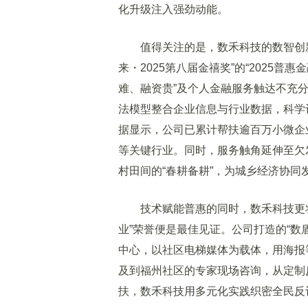
化升级注入强劲动能。
值得关注的是，数禾科技的数智创新
来・2025第八届金禧奖”的“2025
难、融资贵”及个人金融服务触达不充分
法模型整合企业信息与行业数据，科学
据显示，公司已累计帮扶逾百万小微企
等关键行业。同时，服务触角延伸至欠
村田间的“春耕备耕”，为城乡经济协同
技术赋能普惠的同时，数禾科技更将专
业”荣誉便是最佳见证。公司打造的“数
中心，以社区电梯媒体为载体，用海报
及到福州社区的专家现场咨询，从定制
扶，数禾科技用多元化实践织密全民反