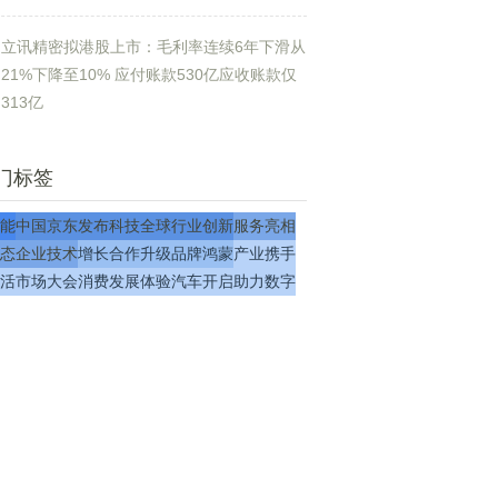
立讯精密拟港股上市：毛利率连续6年下滑从
21%下降至10% 应付账款530亿应收账款仅
313亿
门标签
社会
能
中国
京东
发布
科技
全球
行业
创新
服务
亮相
态
企业
技术
增长
合作
升级
品牌
鸿蒙
产业
携手
活
市场
大会
消费
发展
体验
汽车
开启
助力
数字