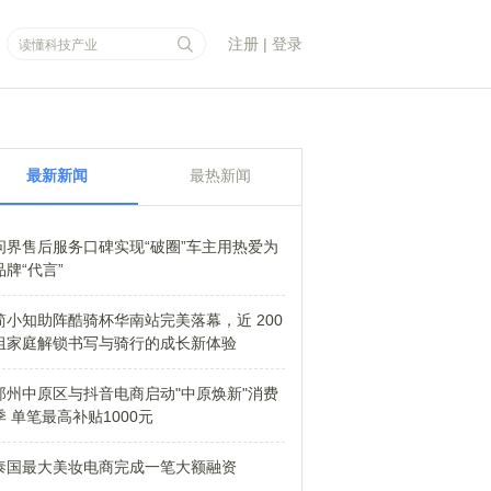
注册
|
登录
最新新闻
最热新闻
问界售后服务口碑实现“破圈”车主用热爱为
品牌“代言”
简小知助阵酷骑杯华南站完美落幕，近 200
组家庭解锁书写与骑行的成长新体验
郑州中原区与抖音电商启动"中原焕新"消费
季 单笔最高补贴1000元
泰国最大美妆电商完成一笔大额融资