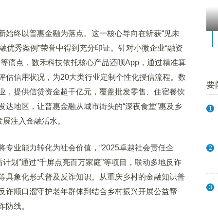
始终以普惠金融为落点。这一核心导向在斩获“见未
普惠金融优秀案例”荣誉中得到充分印证。针对小微企业“融资
等痛点，数禾科技依托核心产品还呗App，通过精准算
评估信用状况，为20大类行业定制个性化授信流程。数
要
业，提供信贷资金超千亿元，覆盖批发零售、住宿餐饮
发达地区，让普惠金融从城市街头的“深夜食堂”惠及乡
1
发展注入金融活水。
业能力转化为社会价值，“2025卓越社会责任企
2
盾计划”通过“千屏点亮百万家庭”等项目，联动多地反诈
等具象化形式普及反诈知识。从重庆乡村的金融知识普
3
反诈顺口溜守护老年群体到结合乡村振兴开展公益帮
诈防线。