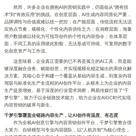
然而，许多企业在拥抱AI的营销实践中，仍面临从“拥有技
术”到“有效应用”的挑战。在创意层面，AI生成内容同质化严重，
品牌调性与价值观难以统一把控；在产能层面，传统流程无法适
应热点节奏，规模化、个性化内容供给乏力；在洞察层面，海量
用户数据难以转化为可指导创作的个性化内容指令；在体系层
面，不同工具的应用彼此割裂，无法形成可持续、可复用的数字
化创意资产与工作流。
这意味着，企业真正需要的已不再是孤立的AI工具，而是能
够深度融合业务、赋能创意，并实现规模化稳定输出的系统化解
决方案。其核心在于构建一个覆盖从基础内容生成，到复杂内容
驾驭与标准化生产全流程的AI创作平台，从根本上为企业的内容
生产提质增效。基于深度的行业需求洞察，网易传媒打造了“千
梦引擎”，致力于以全链路技术能力，助力企业在AIGC时代实现
内容营销的破界与新生。
千梦引擎覆盖全链路内容生产，让AI创作有温度、有态度
作为全栈AI创意引擎与内容营销创作平台，千梦引擎整合强
大算力、自研模型与专业内容团队，以“人机共智”为核心理念，