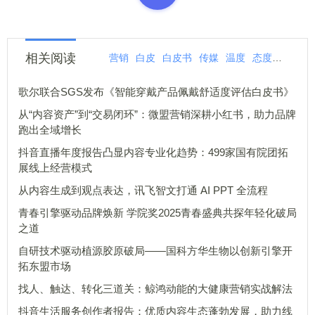
相关阅读
营销
白皮
白皮书
传媒
温度
态度
创作
歌尔联合SGS发布《智能穿戴产品佩戴舒适度评估白皮书》
从“内容资产”到“交易闭环”：微盟营销深耕小红书，助力品牌
跑出全域增长
抖音直播年度报告凸显内容专业化趋势：499家国有院团拓
展线上经营模式
从内容生成到观点表达，讯飞智文打通 AI PPT 全流程
青春引擎驱动品牌焕新 学院奖2025青春盛典共探年轻化破局
之道
自研技术驱动植源胶原破局——国科方华生物以创新引擎开
拓东盟市场
找人、触达、转化三道关：鲸鸿动能的大健康营销实战解法
抖音生活服务创作者报告：优质内容生态蓬勃发展，助力线