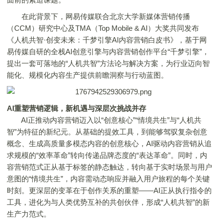
在此背景下，网易传媒联合北京大学新媒体营销传播
（CCM）研究中心及TMA（Top Mobile & AI）大奖共同发布
《人机共智·创变未来：千梦引擎AI内容营销白皮书》，基于网
易传媒自研的全栈AI创意引擎与内容营销创作平台“千梦引擎”，
提出一套可落地的“人机共智”方法论与解决方案，为行业迈向智
能化、规模化内容生产提供前瞻洞察与行动蓝图。
AI重塑营销逻辑，新机遇与深层次挑战并存
AI正推动内容营销迈入以“创意核心”“情境共生”与“人机共
智”为特征的新纪元。从基础的提效工具，到能够驾驭复杂创意
概念、生成高质量多模态内容的创意核心，AI驱动内容营销从追
求规模的“效率革命”转向传递品牌态度的“表达革命”。同时，内
容营销范式正从基于标签的静态触达，转向基于实时场景与用户
意图的“情境共生”，内容需动态响应并融入用户旅程的每个关键
时刻。更深层的变革在于创作关系的重塑——AI正从执行指令的
工具，进化为与人类优势互补的共创伙伴，形成“人机共智”的新
生产力范式。